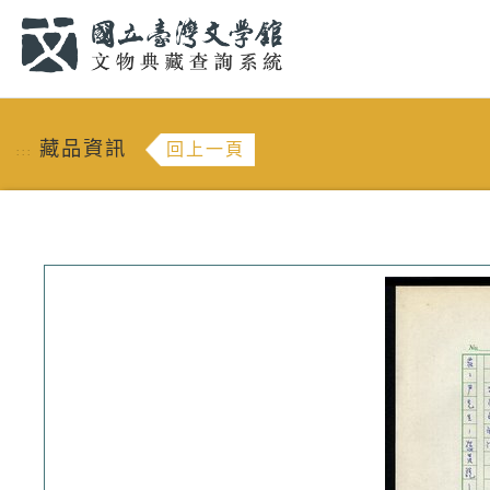
跳到主要內容
:::
藏品資訊
回上一頁
:::