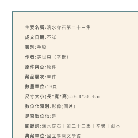
主要名稱:
滴水穿石第二十三集
成文日期:
不詳
類別:
手稿
作者:
宓世森（辛鬱）
原件與否:
原件
藏品層次:
單件
數量單位:
19頁
尺寸大小(長*寬*高):
26.8*38.4cm
數位化類別:
影像(圖片)
是否數位化:
是
關鍵詞:
滴水穿石︱第二十三集︱辛鬱︱劇本
典藏單位:
國立臺灣文學館