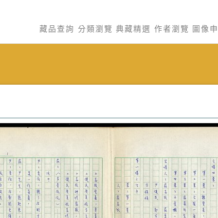
藏品查詢
分類瀏覽
典藏精選
作者瀏覽
圖像