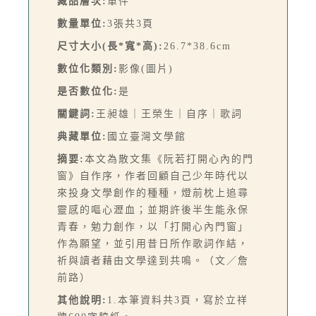
藏品層次:
單件
數量單位:
3張共3頁
尺寸大小(長*寬*高):
26.7*38.6cm
數位化類別:
影像(圖片)
是否數位化:
是
關鍵詞:
王昶雄｜王榮生｜自序｜歌詞
典藏單位:
國立臺灣文學館
摘要:
本文為散文集《阮若打開心內的門
窗》自作序，作者回顧自己少年時代以
來投身文學創作的種種，燈前枕上追尋
靈感的嘔心瀝血；並期許後半生能永保
青春，勉力創作，以「打開心內門窗」
作為願望，並引用昔日所作歌詞作結，
祈與讀者藉由文學達到共鳴。（文／詹
前路）
其他說明:
1.本筆資料共3頁，寫於立祥