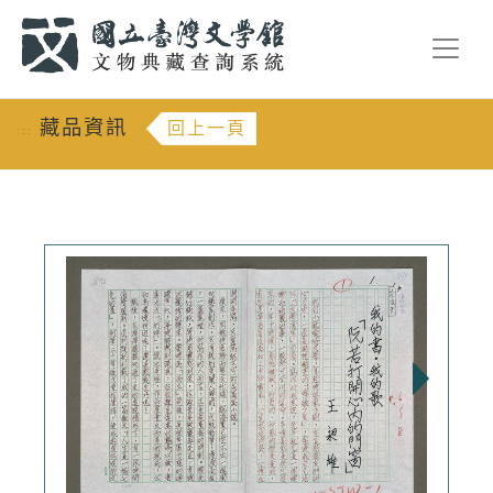
跳到主要內容
:::
藏品資訊
回上一頁
:::