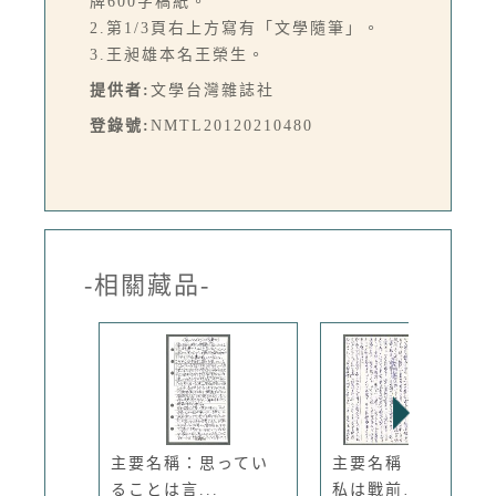
牌600字稿紙。
2.第1/3頁右上方寫有「文學隨筆」。
3.王昶雄本名王榮生。
提供者:
文學台灣雜誌社
登錄號:
NMTL20120210480
-相關藏品-
主要名稱：思ってい
主要名稱：無題名：
ることは言...
私は戰前……