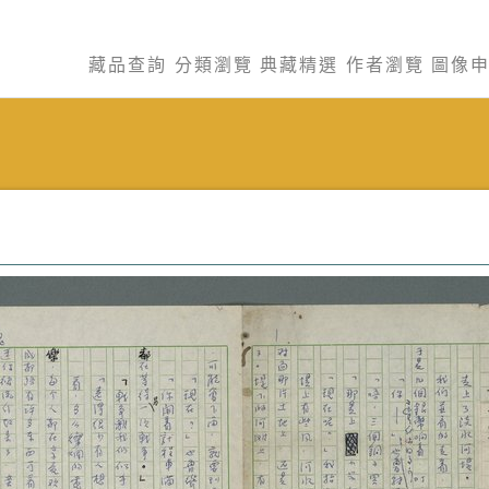
藏品查詢
分類瀏覽
典藏精選
作者瀏覽
圖像