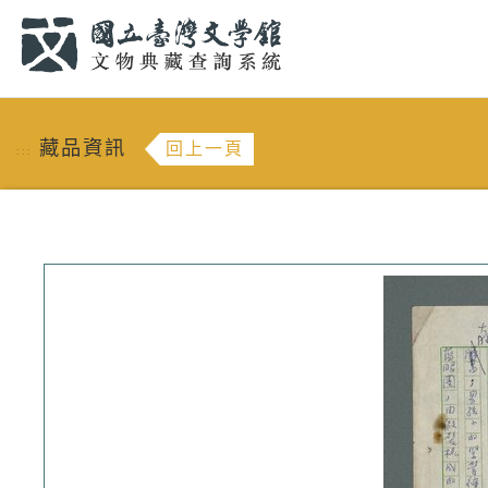
跳到主要內容
:::
藏品資訊
回上一頁
:::