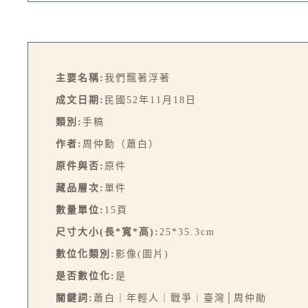
主要名稱:
我們飄著浮著
成文日期:
民國52年11月18日
類別:
手稿
作者:
周仲勳（蕭白）
原件與否:
原件
藏品層次:
單件
數量單位:
15頁
尺寸大小(長*寬*高):
25*35.3cm
數位化類別:
影像(圖片)
是否數位化:
是
關鍵詞:
蕭白｜年輕人｜戰爭｜臺灣│周仲勛