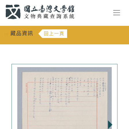
跳到主要內容
:::
藏品資訊
回上一頁
:::