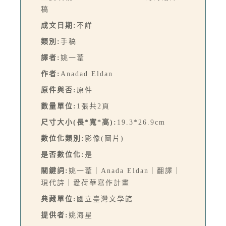
稿
成文日期:
不詳
類別:
手稿
譯者:
姚一葦
作者:
Anadad Eldan
原件與否:
原件
數量單位:
1張共2頁
尺寸大小(長*寬*高):
19.3*26.9cm
數位化類別:
影像(圖片)
是否數位化:
是
關鍵詞:
姚一葦｜Anada Eldan｜翻譯｜
現代詩｜愛荷華寫作計畫
典藏單位:
國立臺灣文學館
提供者:
姚海星