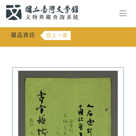
跳到主要內容
:::
藏品資訊
回上一頁
:::