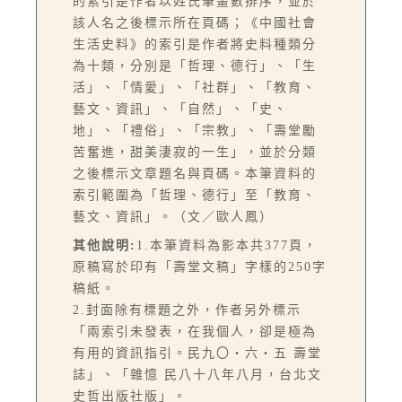
的索引是作者以姓氏筆畫數排序，並於
該人名之後標示所在頁碼；《中國社會
生活史料》的索引是作者將史料種類分
為十類，分別是「哲理、德行」、「生
活」、「情愛」、「社群」、「教育、
藝文、資訊」、「自然」、「史、
地」、「禮俗」、「宗教」、「壽堂勵
苦奮進，甜美淒寂的一生」，並於分類
之後標示文章題名與頁碼。本筆資料的
索引範圍為「哲理、德行」至「教育、
藝文、資訊」。（文／歐人鳳）
其他說明:
1.本筆資料為影本共377頁，
原稿寫於印有「壽堂文稿」字樣的250字
稿紙。
2.封面除有標題之外，作者另外標示
「兩索引未發表，在我個人，卻是極為
有用的資訊指引。民九〇・六・五 壽堂
誌」、「雜憶 民八十八年八月，台北文
史哲出版社版」。