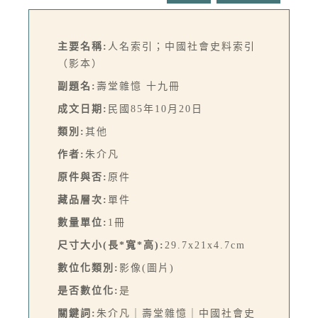
主要名稱:
人名索引；中國社會史料索引
（影本）
副題名:
壽堂雜憶 十九冊
成文日期:
民國85年10月20日
類別:
其他
作者:
朱介凡
原件與否:
原件
藏品層次:
單件
數量單位:
1冊
尺寸大小(長*寬*高):
29.7x21x4.7cm
數位化類別:
影像(圖片)
是否數位化:
是
關鍵詞:
朱介凡｜壽堂雜憶｜中國社會史