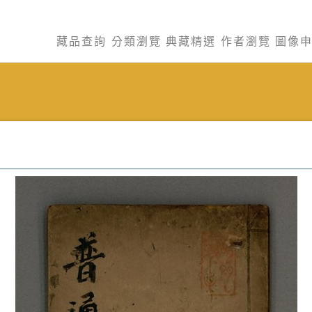
藏品查詢
分類瀏覽
典藏精選
作者瀏覽
圖像