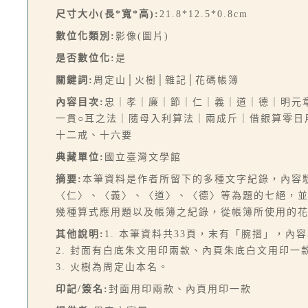
尺寸大小(長*寬*高):
21.8*12.5*0.8cm
數位化類別:
影像(圖片)
是否數位化:
是
關鍵詞:
周定山│火樹│雜記│花碼帳簿
內容目次:
忠｜孝｜廉｜節｜仁｜義｜道｜德｜明元
一貫○耳之法｜隨母入利算法｜兩成斤｜借銀算零日
十二戒、十六要
典藏單位:
國立臺灣文學館
摘要:
本筆資料是作者所留下的多種文字紀錄，內容
〈仁〉、〈義〉、〈道〉、〈德〉等為題的七絕，
幾種算式應用題以及帳簿之紀錄，從帳簿所使用的
其他說明:
1. 本筆資料共33頁，末有「腕摺」，內
2. 封面有白底朱文用印兩款、內頁朱底白文用印一
3. 火樹為周定山本名。
印記/簽名:
封面用印兩款、內頁用印一款