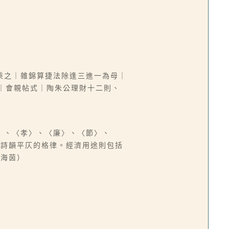
乘之｜雜錦算捷法除逢三進一為母｜
｜會親帖式｜陶朱公理財十二則、
〉、〈孝〉、〈廉〉、〈節〉、
有詩韻平仄的格律。經濟用途則包括
陳海茵）