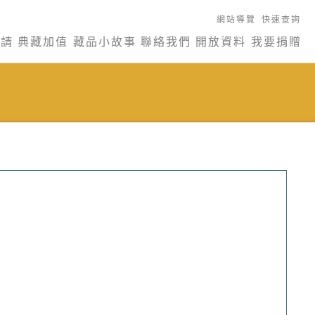
網站導覽
快速查詢
申請
典藏加值
藏品小故事
聯絡我們
開放資料
我要捐贈