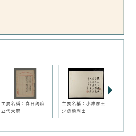
主要名稱：春日謁麻
主要名稱：小維摩王
主要
豆代天府
少濤題周田...
瑾題周