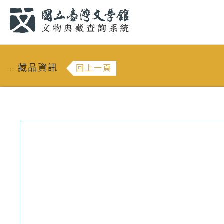
跳到主要內容
:::
藏品資訊
回上一頁
:::