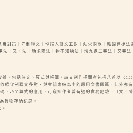
章帝對策｜守制聯文｜悼婦人聯文五對｜觔求兩歌｜雜錦算捷法
用法｜又、法｜觔求兩法｜物不知總法｜增九退二吞法｜又吞法
駁雜，包括詩文、算式與帳簿。詩文創作相關者包括八首以〈忠
並收錄守制聯文多對，與會親柬帖為主的應用文書四篇，此外亦
花碼，乃至算式的應用，可窺知作者曾有過的實務經驗。（文／
容為貨物存納紀錄。
款。