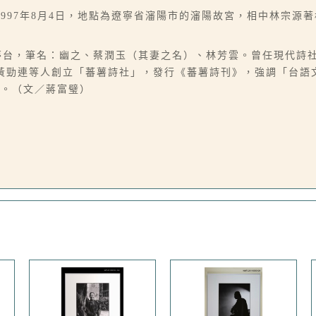
997年8月4日，地點為遼寧省瀋陽市的瀋陽故宮，相中林宗源
，別號夢台，筆名：幽之、蔡潤玉（其妻之名）、林芳雲。曾任現代詩
年與黃勁連等人創立「蕃薯詩社」，發行《蕃薯詩刊》，強調「台
獎。（文／蔣富璧）