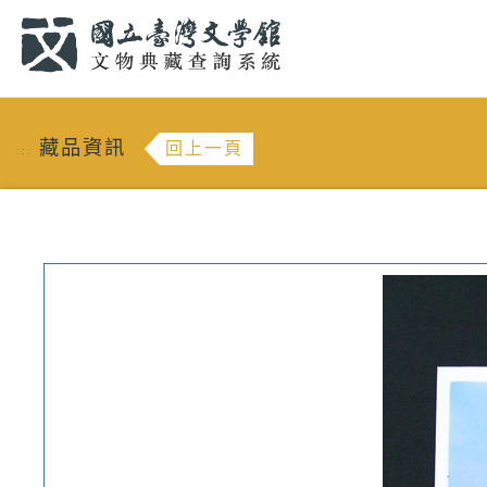
跳到主要內容
:::
藏品資訊
回上一頁
:::