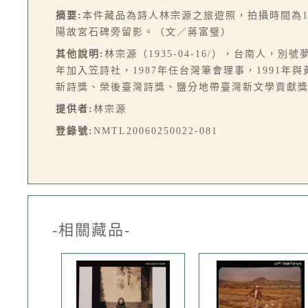
摘要:
本件藏品為詩人林宗源之旅遊照，拍攝時間為1
陽故宮石碑旁留影。（文／蔣富璧）
其他說明:
林宗源（1935-04-16/），台南人
年加入笠詩社，1987年任台灣筆會理事，1991
新詩獎、榮後臺灣詩獎、鹽分地帶臺灣新文學貢獻
提供者:
林宗源
登錄號:
NMTL20060250022-081
-相關藏品-