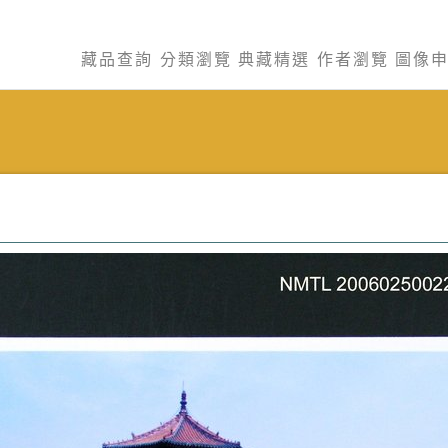
藏品查詢
分類瀏覽
典藏精選
作者瀏覽
圖像