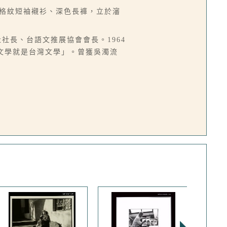
著格紋短袖襯衫、深色長褲，立於瀋
社社長、台語文推展協會會長。1964
語文學就是台灣文學」。曾獲吳濁流