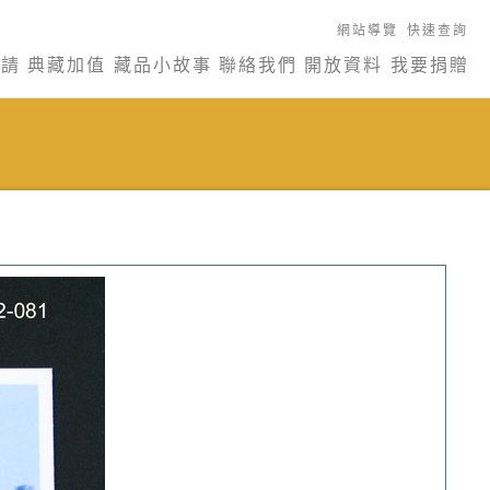
網站導覽
快速查詢
申請
典藏加值
藏品小故事
聯絡我們
開放資料
我要捐贈