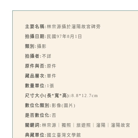
主要名稱:
林宗源攝於瀋陽故宮碑旁
拍攝日期:
民國97年8月1日
類別:
攝影
拍攝者:
不詳
原件與否:
原件
藏品層次:
單件
數量單位:
1張
尺寸大小(長*寬*高):
8.8*12.7cm
數位化類別:
影像(圖片)
是否數位化:
否
關鍵詞:
林宗源｜獨照｜旅遊照｜瀋陽｜瀋陽故宮
典藏單位:
國立臺灣文學館