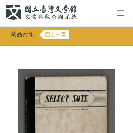
跳到主要內容
:::
藏品資訊
回上一頁
:::