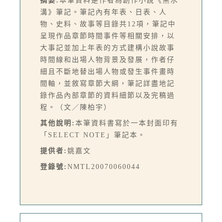
摘要:
本筆資料是作者為創作小說《黑水
溝》筆記。筆記內有年表、日表、人
物、史料、故事等目錄共12項，筆記中
呈現作品章節時間事件等相關安排，以
大事記並加上年表的方式建構小說故事
時間線和出場人物背景及發展，作者仔
細且不斷地替出場人物或發生事件畫時
間軸，並敘寫章節大綱，筆記詳盡地記
錄作品內部章節的資料細節以及完稿過
程。（文／陳柏宇）
其他說明:
本筆資料書寫於一本封面印有
「SELECT NOTE」筆記本。
提供者:
姚嘉文
登錄號:
NMTL20070060044