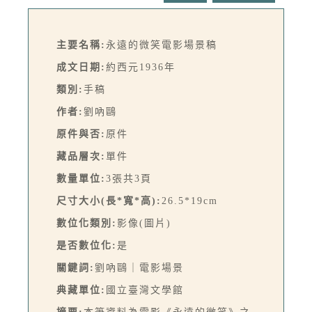
主要名稱:
永遠的微笑電影場景稿
成文日期:
約西元1936年
類別:
手稿
作者:
劉吶鷗
原件與否:
原件
藏品層次:
單件
數量單位:
3張共3頁
尺寸大小(長*寬*高):
26.5*19cm
數位化類別:
影像(圖片)
是否數位化:
是
關鍵詞:
劉吶鷗｜電影場景
典藏單位:
國立臺灣文學館