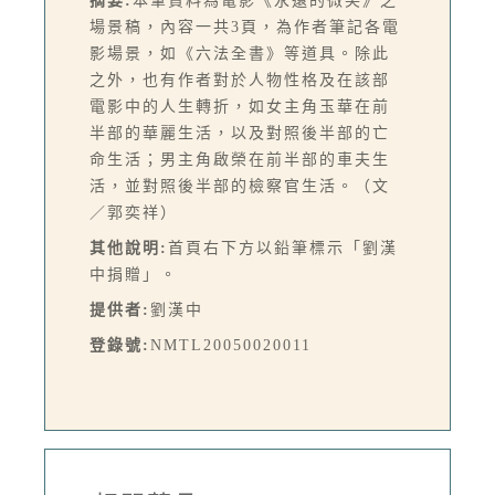
摘要:
本筆資料為電影《永遠的微笑》之
場景稿，內容一共3頁，為作者筆記各電
影場景，如《六法全書》等道具。除此
之外，也有作者對於人物性格及在該部
電影中的人生轉折，如女主角玉華在前
半部的華麗生活，以及對照後半部的亡
命生活；男主角啟榮在前半部的車夫生
活，並對照後半部的檢察官生活。（文
／郭奕祥）
其他說明:
首頁右下方以鉛筆標示「劉漢
中捐贈」。
提供者:
劉漢中
登錄號:
NMTL20050020011