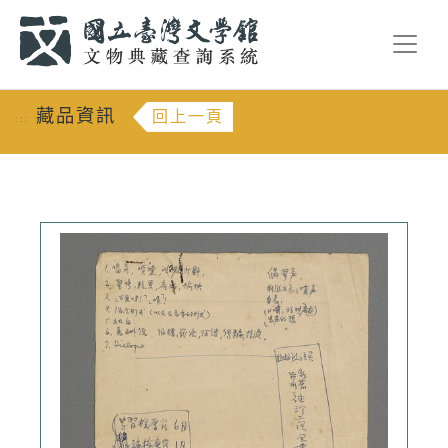
跳到主要內容
:::
藏品資訊
回上一頁
:::