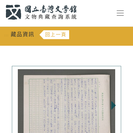
跳到主要內容
:::
藏品資訊
回上一頁
:::