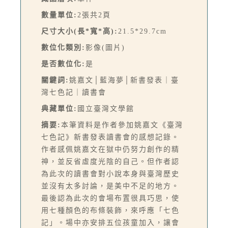
數量單位:
2張共2頁
尺寸大小(長*寬*高):
21.5*29.7cm
數位化類別:
影像(圖片)
是否數位化:
是
關鍵詞:
姚嘉文│藍海夢│新書發表｜臺
灣七色記｜讀書會
典藏單位:
國立臺灣文學館
摘要:
本筆資料是作者參加姚嘉文《臺灣
七色記》新書發表讀書會的感想記錄。
作者感佩姚嘉文在獄中仍努力創作的精
神，並反省虛度光陰的自己。但作者認
為此次的讀書會對小說本身與臺灣歷史
並沒有太多討論，是美中不足的地方。
最後認為此次的會場布置很具巧思，使
用七種顏色的布條裝飾，來呼應「七色
記」。場中亦安排五位孩童加入，讓會