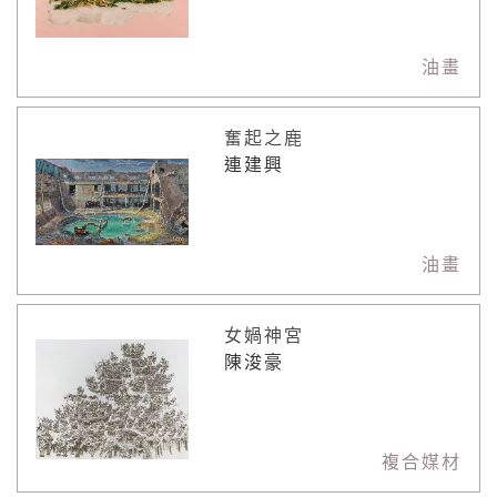
油畫
奮起之鹿
連建興
油畫
女媧神宮
陳浚豪
複合媒材