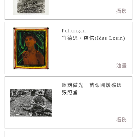
攝影
Puhungan
宜德思・盧信(Idas Losin)
油畫
幽黯微光－苗栗圓墩礦區
張照堂
攝影