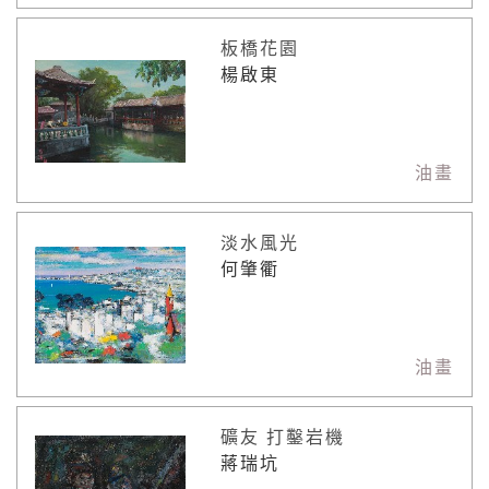
板橋花園
楊啟東
油畫
淡水風光
何肇衢
油畫
礦友 打鑿岩機
蔣瑞坑