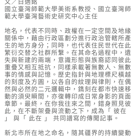
文／白適銘
國立臺灣師範大學美術系教授、國立臺灣師
範大學臺灣藝術史研究中心主任
地名，代表不同時、政權在一定空間及地緣
關係中，藉由行政區劃分進行政治管轄所產
生的地方身分；同時，也代表住民世代在此
繁衍交替之社群所繫。在其命名過程中，遺
失與新建的兩端，意識形態與族裔認同彼此
重疊又相互抵抗，同樣承載著無數人、無數
事的情感與記憶。歷史指針與地理標尺橫越
的刻度及方圓，以各自的紋理與律則，在偶
然與必然的二元邏輯中，鐫刻在都市快速移
動的須臾瞬間，亦復轉印成日常身影的頁面
章節。最終，在你我往來之間，錯身照見彼
此，在不斷架疊與流動之下，成為「 彼在
」 與「 此在 」 共同譜寫的傳聞記事。
新北市所在地之命名，隨其疆界的持續變動