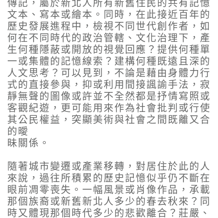
傳記，屬於新北人所有新舊住民的共有記憶
文本、寫本或繪本。同時，在此接近百年的
歷史發展進程中，檢視不同世代創作者，如
何在不同時代的政治管轄、文化治理下，產
生何種隱蔽或開放的視覺回應？提供何種單
一或集體的記憶線索？建構何種既遠且深的
人文思考？可以見到，不論是藉由身體力行
式的直接參與，抑或利用間接諷諭手法，寂
靜無聲的圖像或許並不全然都是抒情寫照或
客觀紀遊，更可能用來作為社會批判或行使
其公民權益，突顯美術與社會之間既離又合
的曖
昧關係。
隨著城市變遷或產業移轉，對居住於此的人
來說，過往所積累的歷史記憶似乎仍不斷在
眼前凋零喪失。一幅風景或肖像作品，承載
那個族裔或新舊新北人多少的春去秋來？同
時又體現那個時代多少的悲歡離合？莊嚴、