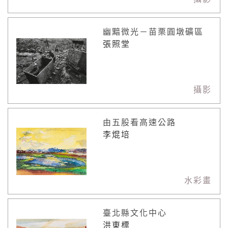
幽黯微光－苗栗圓墩礦區
張照堂
攝影
由五股看高速公路
李焜培
水彩畫
臺北縣文化中心
洪東標