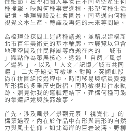
性細節，檢視相關人事物在不同時空產生何
種撞擊、映照何種事實進程、形塑何種生活
記憶、地理經驗及社會圖景，同時邁向何種
視覺文本生產、轉譯及再造的未來等問題。
為梳理並探問上述諸種議題，並藉以建構新
北市百年美術史的基本輪廓，本展覽以包含
地理空間及住民群屬等命題在內的「 城市
」觀點作為策展核心，透過「 自然／風景
／邊界 」，以及「 人文／記憶／城市共同
體 」 二大子題交互檢證、對照，突顯此段
尚在拼圖組接過程中，時間移易與幅員變遷
所形構的多重歷史皺褶，同時檢視其往來軌
跡、照見你我的邏輯連結下，建構何種可能
的集體記述與族裔故事。
首先，涉及風景／景觀元素「 視覺化 」的
構築過程，內在於作品中有形與無形的自然
力與風土信仰，如北海岸的巨岩波濤、野柳