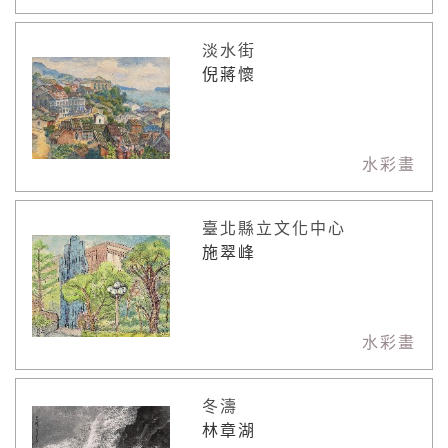
淡水街
倪蔣懷
水彩畫
臺北縣立文化中心
施翠峰
水彩畫
冬濤
林章湖