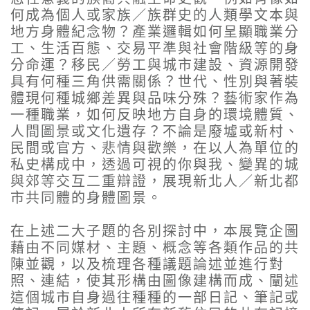
何成為個人或家族／族群史的人類學文本與
地方身體紀念物？產業邏輯如何呈顯職業分
工、生活百態、交易平準與社會階級等的身
分命運？移民／勞工與城市建設、資源開發
具有何種三角供需關係？世代、性別與著裝
體現何種城鄉差異與品味分殊？藝術家作為
一種職業，如何反映地方自身的環境體質、
人間圖景或文化遺存？不論是廢墟或新村、
民間或官方、悲情與歡樂，在以人為單位的
私史構成中，透過可視的你與我、變異的城
與郊等交互二重辯證，展現新北人／新北都
市共同體的身體圖景。
在上述二大子題的各別探討中，本展覽企圖
藉由不同媒材、主題、概念等各類作品的共
陳並觀，以及梳理各種議題論述並進行對
照、連結，使其形構由圖像建構而成、闡述
這個城市自身過往種種的一部日記、筆記或