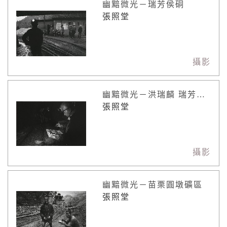
幽黯微光－瑞芳侯硐
張照堂
攝影
幽黯微光－洪瑞麟 瑞芳礦區
張照堂
攝影
幽黯微光－苗栗圓墩礦區
張照堂