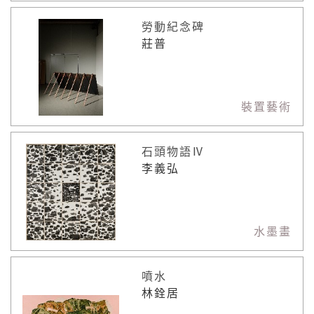
勞動紀念碑
莊普
裝置藝術
石頭物語Ⅳ
李義弘
水墨畫
噴水
林銓居