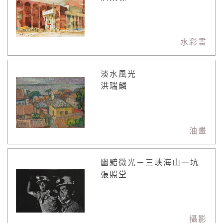
水彩畫
淡水風光
洪瑞麟
油畫
幽黯微光－三峽海山一坑
張照堂
攝影