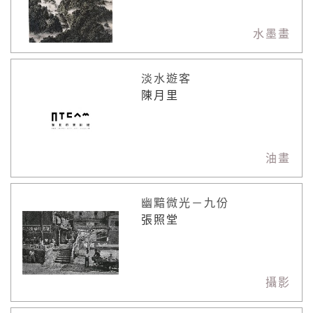
水墨畫
淡水遊客
陳月里
油畫
幽黯微光－九份
張照堂
攝影