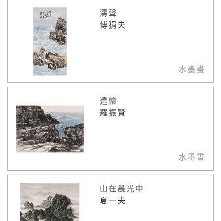
濤聲
傅狷夫
水墨畫
遣懷
羅振賢
水墨畫
山在晨光中
夏一夫