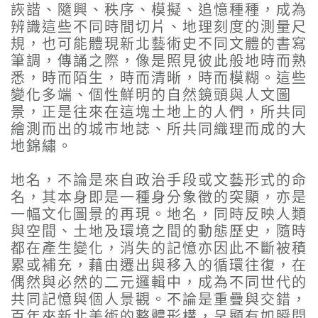
詼諧、隨興、秩序、模擬、追憶種種，成為
辨識這些不同時間切片、地理刻度的測量尺
規，也可能體現新北藝術史不同文體的書寫
筆調，傳誦之際，像是照見彼此般地時而熟
悉，時而陌生，時而清晰，時而模糊。這些
變化多端、個性鮮明的自然鏡頭與人文圖
景，正是往來在這塊土地上的人們，所共同
繪測而出的城市地誌、所共同織理而成的大
地錦繡。
地名，不論是來自政治手段或文藝形式的命
名，其本身即是一種身分象徵的突顯，亦是
一幅文化圖景的再現。地名，同時反映人類
與空間、土地及環境之間的動態歷史，隨時
都在產生變化，消失的記憶亦因此不斷被積
累或補充，藉由遷出與移入的循環往復，在
偶然與必然的二元邏輯中，成為不同世代的
共同記憶與個人景觀。不論是重疊與交錯，
百年來新北美術的整體形構，呈顯有如瞬間