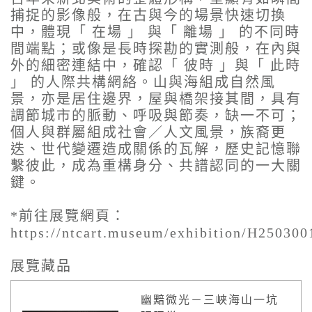
捕捉的影像般，在古與今的場景快速切換
中，體現「 在場 」 與「 離場 」 的不同時
間端點；或像是長時探勘的實測般，在內與
外的細密連結中，確認「 彼時 」與「 此時
」 的人際共構網絡。山與海組成自然風
景，亦是居住邊界，屋與橋架接其間，具有
調節城市的脈動、呼吸與節奏，缺一不可；
個人與群屬組成社會／人文風景，族裔更
迭、世代變遷造成關係的瓦解，歷史記憶聯
繫彼此，成為重構身分、共譜認同的一大關
鍵。
*前往展覽網頁：
https://ntcart.museum/exhibition/H250300
展覽藏品
幽黯微光－三峽海山一坑