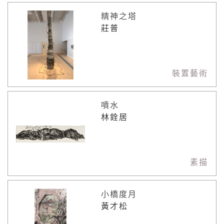
精神之塔
莊普
裝置藝術
噴水
林銓居
素描
小橋度月
黃才松