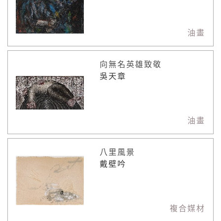
油畫
向無名英雄致敬
吳天章
油畫
八里風景
戴壁吟
複合媒材