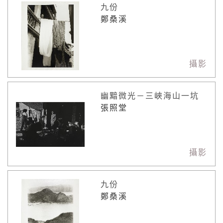
九份
鄭桑溪
攝影
幽黯微光－三峽海山一坑
張照堂
攝影
九份
鄭桑溪