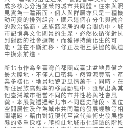
成多核心分治並榮的城市共同體。往來與照
見實為一體兩面，個人與群屬亦只是一種機
動可變的排列組合，顯示這個在分化與融合
的政治協商，或族裔混居的複合關係中，城
市記憶與文化圖景的生產，必然依循從對抗
到對話的社會邏輯，而獲得持續化生的可
能，並在不斷推移、修正及相互妥協的軌道
中摸索前進。
新北市作為全臺灣首都圈或臺北盆地具備之
最大腹地，不僅人口密集、然資源豐富、產
業多樣化，地景地貌更風情萬千；同時，在
新住民族高頻率的移居動態中，匯聚出與其
他臺灣城市相當不同的市井性格與社會風
貌。本展覽透過新北市不同歷史階段、區位
空間屬性及作為城市共同體的發展經驗等相
關議題，藉由對近現代至當代美術史發展樣
態的多重採樣，爬梳此地城市化經驗的階段