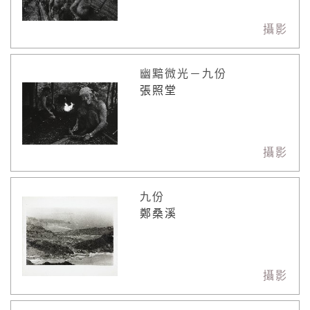
攝影
幽黯微光－九份
張照堂
攝影
九份
鄭桑溪
攝影