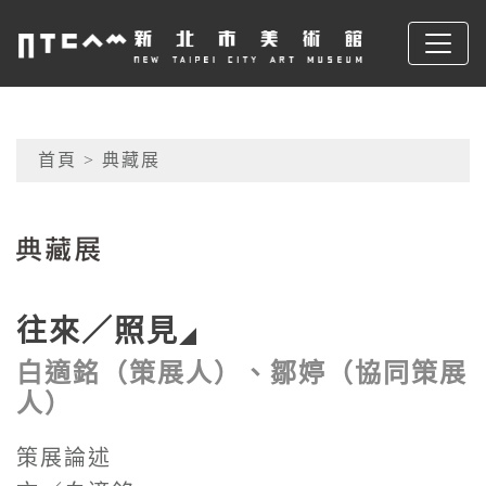
跳到主要內容
新北市美術館
網頁導覽
首頁
> 典藏展
:::
往來／照見
白適銘（策展人）、鄒婷（協同策展
人）
策展論述