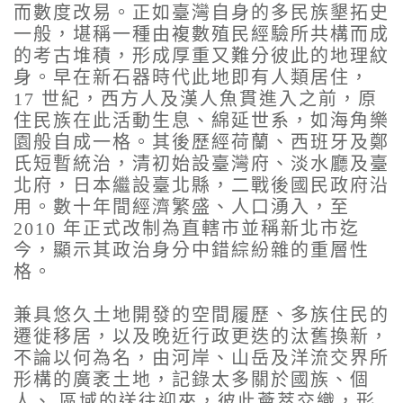
而數度改易。正如臺灣自身的多民族墾拓史
一般，堪稱一種由複數殖民經驗所共構而成
的考古堆積，形成厚重又難分彼此的地理紋
身。早在新石器時代此地即有人類居住，
17 世紀，西方人及漢人魚貫進入之前，原
住民族在此活動生息、綿延世系，如海角樂
園般自成一格。其後歷經荷蘭、西班牙及鄭
氏短暫統治，清初始設臺灣府、淡水廳及臺
北府，日本繼設臺北縣，二戰後國民政府沿
用。數十年間經濟繁盛、人口湧入，至
2010 年正式改制為直轄市並稱新北市迄
今，顯示其政治身分中錯綜紛雜的重層性
格。
兼具悠久土地開發的空間履歷、多族住民的
遷徙移居，以及晚近行政更迭的汰舊換新，
不論以何為名，由河岸、山岳及洋流交界所
形構的廣袤土地，記錄太多關於國族、個
人、 區域的送往迎來，彼此薈萃交織，形