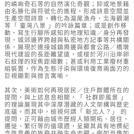
的嶙峋奇石等的自然演化奇觀；抑或地景藉
由名勝化與符號化的進程，形成詩意空間並
生產空間詩意，轉化為滬尾漁舟、北海觀潮
等「 臺灣八景 」的吟詠篇章；或是創作移
動、寫生行腳所感知的地理知識／身分再發
現，城郊邊界跨越與私密地方記事等共構關
係，展現於連接城鎮周邊與都會公路／橋墩
現代建設的長距離望遠，或梭於河川沿岸卵
石紋理的短焦距細數；甚或利用工業廢材重
組裝置，作為生態汙染與環境復育兩面刃的
巨視顯影與微言寓喻。
其次，美術如何再現居民／住戶群體所在的
提問，與上述息息相關，「 社群即風景 」
的理論展現其中深厚潛藏的人文架構與歷史
底蘊。而其中，檢視何謂「 新北人？」 的
提問，正可藉由城市歷經人類開拓、居住、
遷徙、繁衍等的循環週，呈顯其具有地標紀
念性意義的族裔共融生命史觀。例如肖像如