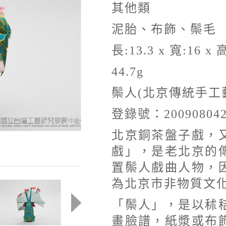
其他類
泥胎、布飾、鬃毛
長:13.3 x 寬:16 x 高
44.7g
鬃人(北京傳統手工
登錄號：20090804
北京銅茶盤子戲，
戲」，是老北京的
置鬃人戲曲人物，
為北京市非物質文
「鬃人」，是以秫
畫臉譜，紙漿或布