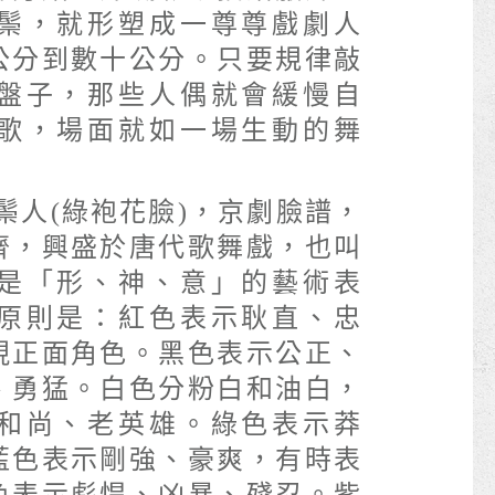
鬃，就形塑成一尊尊戲劇人
公分到數十公分。只要規律敲
盤子，那些人偶就會緩慢自
歌，場面就如一場生動的舞
鬃人(綠袍花臉)，京劇臉譜，
齊，興盛於唐代歌舞戲，也叫
是「形、神、意」的藝術表
原則是：紅色表示耿直、忠
現正面角色。黑色表示公正、
、勇猛。白色分粉白和油白，
和尚、老英雄。綠色表示莽
藍色表示剛強、豪爽，有時表