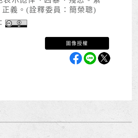
色表示彪悍、凶暴、殘忍。紫
正義。(詮釋委員：簡榮聰)
：