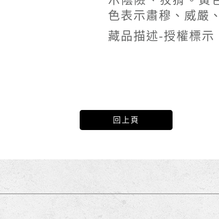
示陰險、狡猾。黃
色表示肅穆、威嚴、
藏品描述-授權標示
回上頁