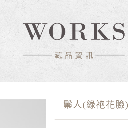
中心-典藏網
鬃人(綠袍花臉