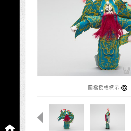
圖檔授權標示:
:::