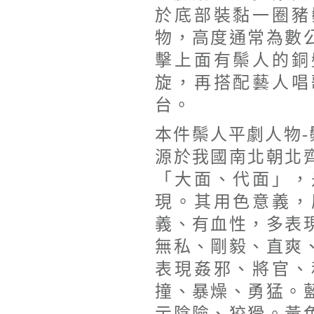
於底部裝黏一圈豬
物，高度通常為數
擊上面有鬃人的銅
旋，再搭配藝人唱
台。
本件鬃人平劇人物-
源於我國南北朝北
「大面、代面」，
現。其用色意義，
義、有血性，多表
無私、剛毅、直爽
表現姦邪、將官、
撞、暴燥、勇猛。