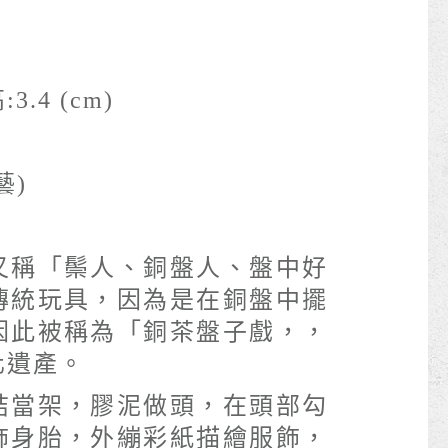
:3.4 (cm)
藝)
2
又稱「鬃人、銅盤人、盤中好
傳統玩具，因為是在銅盤中擺
因此被稱為「銅茶盤子戲，，
化遺產。
秸當架，膠泥做頭，在頭部勾
飾身胎，外繃彩紙描繪服飾，