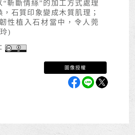
以“斬斷情絲”的加工方式處理
換，石質印象變成木質肌理；
A韌性植入石材當中，令人莞
玲)
：