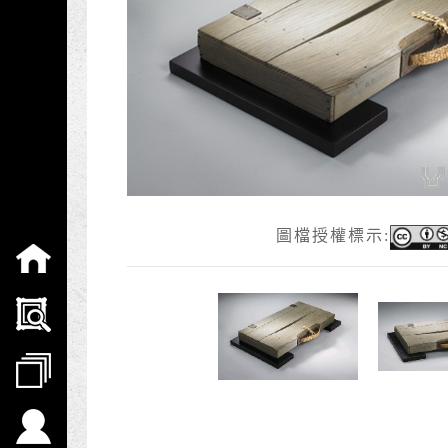
:::
圖檔授權標示: