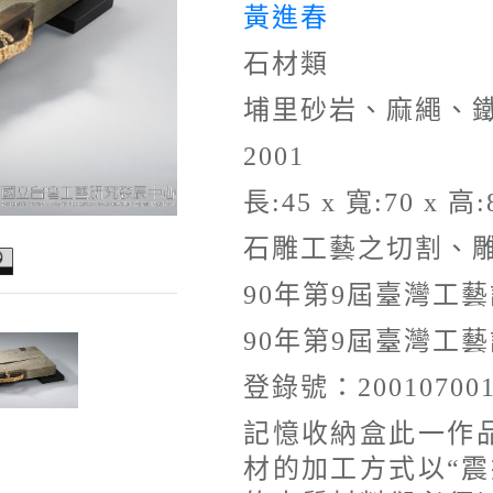
黃進春
石材類
埔里砂岩、麻繩、
2001
長:45 x 寬:70 x 高:8
石雕工藝之切割、
90年第9屆臺灣工
90年第9屆臺灣工
登錄號：20010700
記憶收納盒此一作
材的加工方式以“