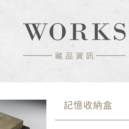
中心-典藏網
記憶收納盒