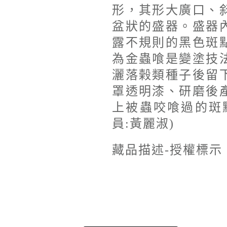
形，其形大廣口、
盆狀的盛器。盛器
露不規則的黑色斑
為金蟲喰是變塗技
灑落榖類種子後留
罩透明漆、研磨後
上被蟲咬喰過的斑
員:黃麗淑)
藏品描述-授權標示