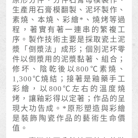
原形分件、分件石膏母模製作、
生產用石膏模翻製、泥坏製作、
素燒、本燒、彩繪*、燒烤等過
程，著實有著一連串的繁複工
序。製作技術主要是採取瓷土泥
漿「倒漿法」成形；個別泥坏零
件以倒漿用的泥漿黏著、組合；
修坏、陰乾後以800℃素燒、
1,300℃燒結；接著是釉藥手工
彩繪，以800℃左右的溫度燒
烤，讓釉彩得以定著；作品的呈
現大功告成。*原形塑造與彩繪
是裝飾陶瓷作品的藝術生命價
值。