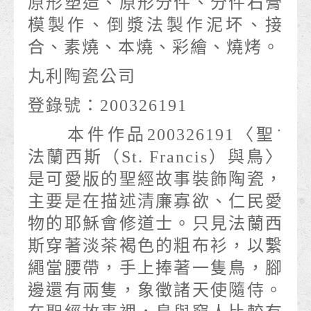
原形塑造、原形分件、分件石膏
模製作、倒漿法製作泥坏、接
合、素燒、本燒、彩繪、燒烤。
丸利陶瓷公司
登錄號：200326191
本件作品200326191〈聖˙
法蘭西斯（St. Francis）與鳥〉
是可愛版的聖經故事裝飾陶瓷，
主要是在描述清廉寡欲、仁民愛
物的耶穌會修道士。只見法蘭西
斯穿著淡茶褐色的粗布衫，以繫
繩當腰帶，手上捧著一隻鳥，腳
邊還有兩隻，象徵諸天使隨侍。