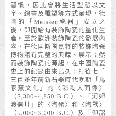
習慣，因此會將生活型態以文
字、繪畫及雕塑等方式呈現，德
國的「Meissen瓷器」成立之
後，即開始有裝飾陶瓷的量化生
產。至於歐洲裝飾陶瓷的發展內
容，在德國斯圖嘉特的裝飾陶瓷
博物館有完整的典藏、展示；然
而裝飾陶瓷的源起，在中國陶瓷
史上的紀錄由來已久，打從七千
三百多年前新石器時代晚期「馬
家窯文化」的〈彩陶人面像〉
（5,300~4,850 B.C.）、「河姆
渡遺址」的〈陶豬〉和〈陶獸〉
（5,000~3,000 B.C.）及「仰韶