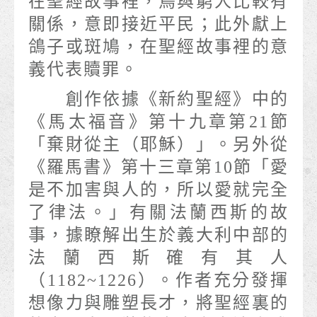
在聖經故事裡，鳥與窮人比較有
關係，意即接近平民；此外獻上
鴿子或斑鳩，在聖經故事裡的意
義代表贖罪。
創作依據《新約聖經》中的
《馬太福音》第十九章第21節
「棄財從主（耶穌）」。另外從
《羅馬書》第十三章第10節「愛
是不加害與人的，所以愛就完全
了律法。」有關法蘭西斯的故
事，據瞭解出生於義大利中部的
法蘭西斯確有其人
（1182~1226）。作者充分發揮
想像力與雕塑長才，將聖經裏的