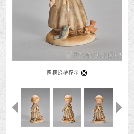
圖檔授權標示: