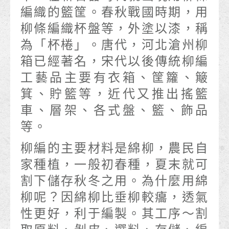
編織的籃筐。春秋戰國時期，用
柳條編織杯盤等，外塗以漆，稱
為「杯棬」。唐代，河北滄州柳
箱已經著名，宋代以後傳統柳編
工藝品主要有衣箱、筐籮、簸
箕、貯籃等，近代又推出搖籃
車、層架、各式盤、籃、飾品
等。
柳編的主要材料是綿柳，農民自
家種植，一般初春種，夏末就可
割下儲存秋冬之用。為什麼用綿
柳呢？因綿柳比垂柳較癟，透氣
性更好，利于編製。其工序～割