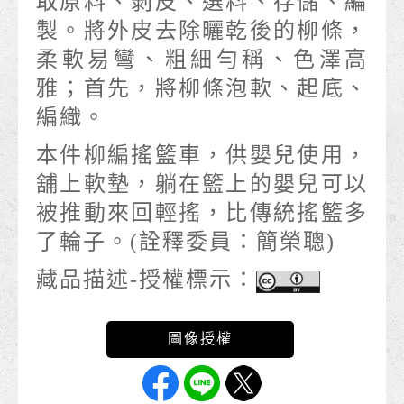
取原料、剝皮、選料、存儲、編
製。將外皮去除曬乾後的柳條，
柔軟易彎、粗細勻稱、色澤高
雅；首先，將柳條泡軟、起底、
編織。
本件柳編搖籃車，供嬰兒使用，
舖上軟墊，躺在籃上的嬰兒可以
被推動來回輕搖，比傳統搖籃多
了輪子。(詮釋委員：簡榮聰)
藏品描述-授權標示：