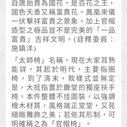
自唐始貴為國花，是百花之王，
國色天香又稱富貴花。鳳凰來儀
一伏擊祥富貴之景象。加上官帽
造型之極品豈不是完美的「一品
富貴」吉祥文明。(詮釋委員：
施鎮洋)
「太師椅」名稱，現在大家耳熟
能詳，其起於明代，主要指圈
椅，到了清末，款樣式並無定
是，大抵指置於廳堂的獨座扶手
椅。本件整體不佳圖裝，以強調
檜木材質，風格端正堂堂，又見
細緻雕飾之美；若依其形制，可
明確稱之為「官帽椅」。