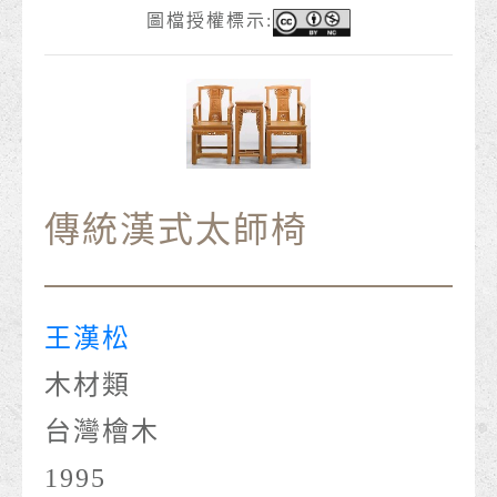
圖檔授權標示:
傳統漢式太師椅
王漢松
木材類
台灣檜木
1995