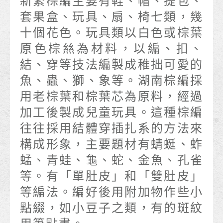
新繁棕編主要有鞋、帽、提包、
套果盒、玩具、扇、椅七類，幾
十個花色。玩具類以白色或棕葉
原色棕𢇁為材料，以編、扣、
結、穿等技法編製成稚拙可愛的
魚、蟲、獅、象等。湖南棕編採
用老棕葉和棕葉芯為原料，經過
加工後製成兒童玩具。這種棕編
往往採用結體穿插扎系的方法來
構成形象，主要題材有蜻蜓、蚱
蜢、青蛙、龜、蛇、金魚、孔雀
等。有「單肚皮」和「雙肚皮」
等編法。編好後用附加物作些小
點綴，如小豆子之類，有的斑紋