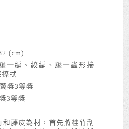
32 (cm)
壓一編、絞編、壓一蟲形捲
漆擦拭
工藝獎3等獎
獎3等獎
3
竹和藤皮為材，首先將桂竹刮