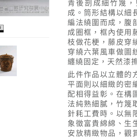
青後剖成細竹篾，
成。筒形結構以細
編法繞圍而成，腹
成圈框，框內使用
枝做花梗，藤皮穿
穿繞六葉風車做圖
纏繞固定，天然漆
此件作品以立體的
平面則以細緻的密
配相得益彰。在構
法純熟細膩，竹篾
針耗工費時。以無
象徵富貴綿綿、生
安放精緻物品，觀