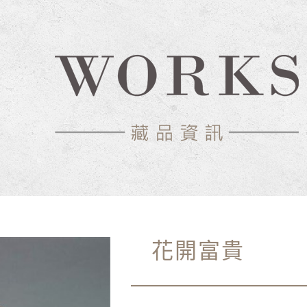
中心-典藏網
花開富貴