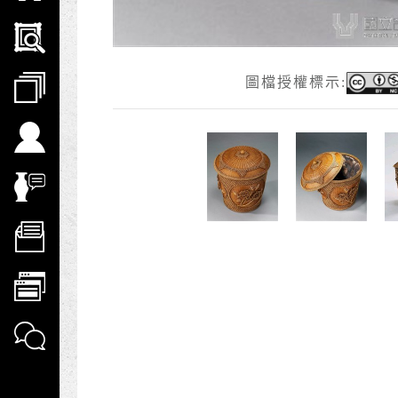
圖檔授權標示: