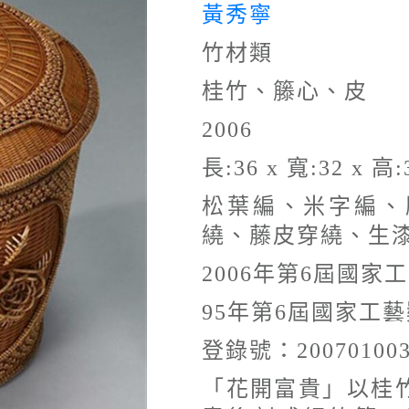
黃秀寧
竹材類
桂竹、籐心、皮
2006
長:36 x 寬:32 x 高:
松葉編、米字編、
繞、藤皮穿繞、生
2006年第6屆國家
95年第6屆國家工藝
登錄號：20070100
「花開富貴」以桂