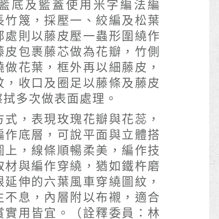
籃底及籃蓋使用米字編法編
長竹篾，採壓一、絞編及松葉
部處則以藤皮壓一蟲形圍繞作
藤皮包裹藤芯做為花瓣，竹側
繞做花葉，框外再以細藤皮，
紋，收口及圈足以藤條及藤皮
擦拭多次做表面處理。
方式，表現玫瑰花瓣與花蕊，
編作底層，可說平面與立體搭
圖上，線條順暢柔美，編作技
取材與編作穿繞，猶如鐵杵磨
限延伸的六葉風車穿繞圖紋，
生不息，內層附以布襯，適合
賞實用皆宜。（詮釋委員：林