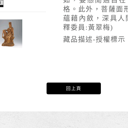
如，姿態閒適自在
格。此外，菩薩面
蘊藉內斂，深具人
釋委員:黃翠梅)
藏品描述-授權標示
回上頁