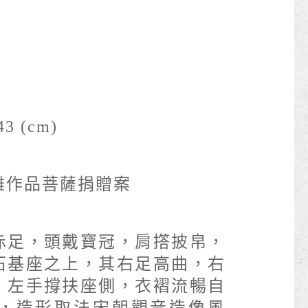
43 (cm)
雕作品菩薩捐贈案
1
赤足，頭戴寶冠，肩撘披帛，
石基座之上，其右足高曲，右
，左手撐扶座側，衣褶流暢自