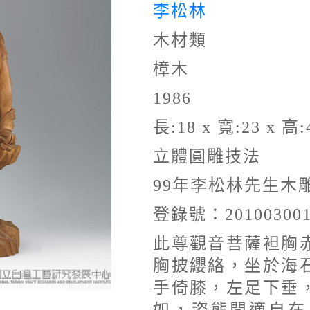
李松林
木材類
樟木
1986
長:18 x 寬:23 x 高:
立體圓雕技法
99年李松林先生木
登錄號：20100300
此尊觀音菩薩袒胸
胸披纓絡，坐於海
手倚膝，左足下垂