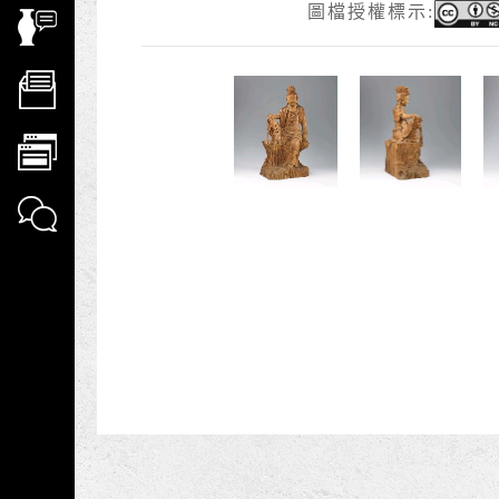
圖檔授權標示: