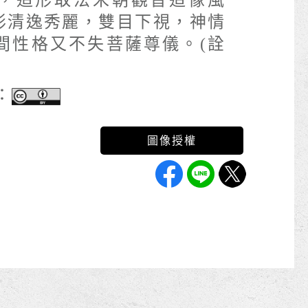
，造形取法宋朝觀音造像風
形清逸秀麗，雙目下視，神情
間性格又不失菩薩尊儀。(詮
：