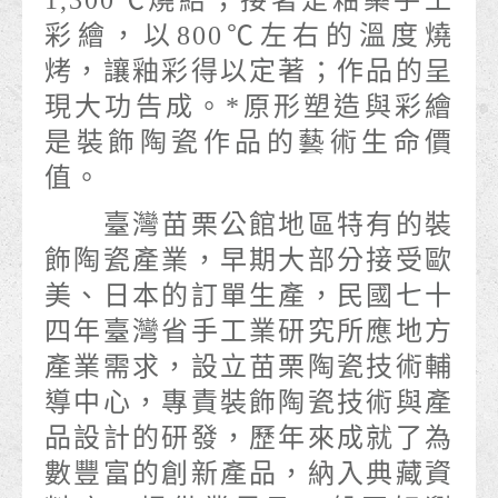
1,300℃燒結；接著是釉藥手工
彩繪，以800℃左右的溫度燒
烤，讓釉彩得以定著；作品的呈
現大功告成。*原形塑造與彩繪
是裝飾陶瓷作品的藝術生命價
值。
臺灣苗栗公館地區特有的裝
飾陶瓷產業，早期大部分接受歐
美、日本的訂單生產，民國七十
四年臺灣省手工業研究所應地方
產業需求，設立苗栗陶瓷技術輔
導中心，專責裝飾陶瓷技術與產
品設計的研發，歷年來成就了為
數豐富的創新產品，納入典藏資