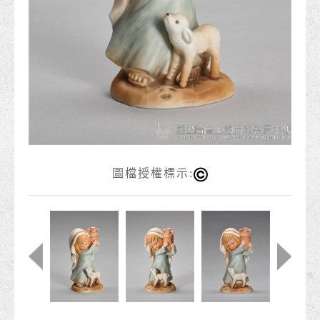
圖檔授權標示: