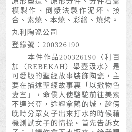
原形塑造、原形分件、分件石膏
模製作、倒漿法製作泥坏、接
合、素燒、本燒、彩繪、燒烤。
丸利陶瓷公司
登錄號：200326190
本件作品200326190〈利百
加（REBEKAH）舉壺汲水〉是
可愛版的聖經故事裝飾陶瓷，主
要在描述聖經故事裏「以撒物色
妻室」，命僕人使駱駝前往美索
不達米亞，途經拿鶴的城，趁傍
晚時分眾女子出來打水的時候藉
機測試女子的情操。首先告訴女