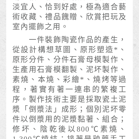
淡宜人、恰到好處，極為適合藝
術收藏、禮品餽贈、欣賞把玩及
室內擺飾之用。
一件裝飾陶瓷作品的產生，
從設計構想草圖、原形塑造*、
原形分件、分件石膏母模製作、
生產用石膏模翻製、泥坏製作、
素燒、本燒、彩繪*、燒烤等過
程，著實有著一連串的繁複工
序。製作技術主要是採取瓷土泥
漿「倒漿法」成形；個別泥坏零
件以倒漿用的泥漿黏著、組合；
修坏、陰乾後以800℃素燒、