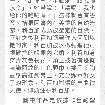
子：「請你拿下水瓶來，給我喝
水？」，她若說：「請喝！我也
給你的駱駝喝。」這樣就會有答
案。結果因為內在美德的自然流
露，利百加成為被選定的目標，
下訂之後利百加隨著僕人回到以
撒的家，利百加被以撒領進他母
親撒拉的帳棚內完婚。利百加身
穿青灰色長衫，頭上披著有邊條
裝飾圖紋的白色頭巾，雙手將陶
壺舉高扛到肩上，充分顯示好女
子的形象，利百加腳邊的羊象徵
天使，仰頭注視利百加。
圖中作品是依據《舊約聖