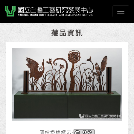
跳到主要內容
國立臺灣工藝研究發展
網頁導覽
:::
圖檔授權標示: