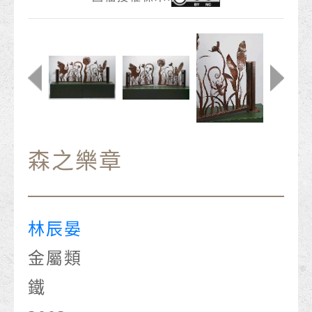
森之樂章
林辰晏
金屬類
鐵