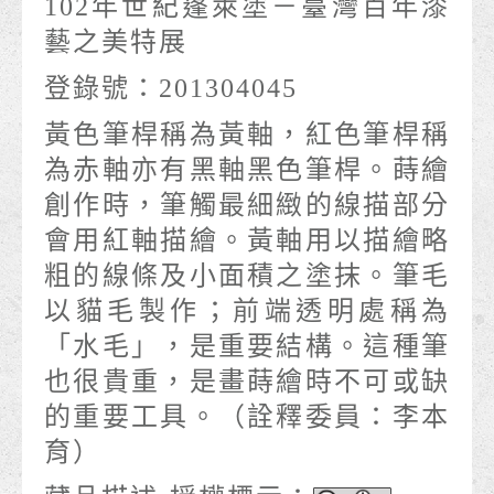
102年世紀蓬萊塗－臺灣百年漆
藝之美特展
登錄號：201304045
黃色筆桿稱為黃軸，紅色筆桿稱
為赤軸亦有黑軸黑色筆桿。蒔繪
創作時，筆觸最細緻的線描部分
會用紅軸描繪。黃軸用以描繪略
粗的線條及小面積之塗抹。筆毛
以貓毛製作；前端透明處稱為
「水毛」，是重要結構。這種筆
也很貴重，是畫蒔繪時不可或缺
的重要工具。（詮釋委員：李本
育）