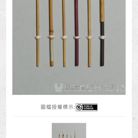
圖檔授權標示: