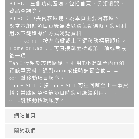
Alt+L：左側功能區塊，包括首頁、分類瀏覽、
藏品查詢等。
Alt+C：中央內容區塊，為本頁主要內容區。
※當本網站項目頁籤無法以滑鼠點選時，您可利
用以下鍵盤操作方式瀏覽資料
← → or ↑↓：按左右鍵或上下鍵移動標籤順序。
Home or End→：可直接跳至標籤第一項或者最
後一項。
Tab：停留於該標籤後,可利用Tab鍵跳至內容瀏
覽該筆資料，遇到radio按鈕時請配合使← →
or↑↓鍵移動項目順序。
Tab + Shift：按Tab + Shift可往回跳至上一筆資
料；當跳回至標籤項目時您可繼續利用← →
or↑↓鍵移動標籤順序。
網站首頁
關於我們