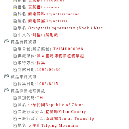
綱名
:
真蕨綱
Filicopsida
目名
:
真蕨目
Filicales
科名
:
鱗毛蕨科
Dryopteridaceae
屬名
:
鱗毛蕨屬
Dryopteris
學名
:
Dryopteris squamiseta (Hook.) Ktze.
中文名
:
阿里山鱗毛蕨
藏品典藏資訊
編目號(藏品館號)
:
TAIMH000068
典藏單位
:
國立臺灣博物館植物學組
取得方式
:
採集
到館日期
:
1995/06/30
藏品來源資訊
採集日期
:
1983/8/15
藏品採集地理資訊
國別代碼
:
TW
國名
:
中華民國
Republic of China
二級行政分區
:
宜蘭縣
Yilan County
三級行政分區
:
南澳鄉
Nan-ao Township
地名
:
太平山
Taiping Mountain