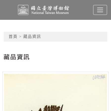
跳到主要內容
國立臺灣博物館典藏查
網頁導覽
首頁
> 藏品資訊
:::