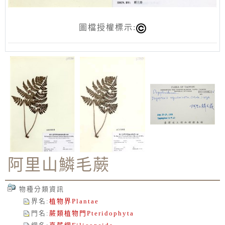
圖檔授權標示:
阿里山鱗毛蕨
物種分類資訊
界名
:
植物界
Plantae
門名
:
蕨類植物門
Pteridophyta