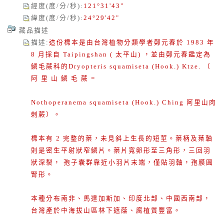
經度(度/分/秒)
:
121°31'43"
緯度(度/分/秒)
:
24°29'42"
藏品描述
描述
:
這份標本是由台灣植物分類學者鄭元春於 1983 年
8 月採自 Taipingshan ( 太平山) ，並由鄭元春鑑定為
鱗毛蕨科的Dryopteris squamiseta (Hook.) Ktze. （
阿 里 山 鱗 毛 蕨 =
Nothoperanema squamiseta (Hook.) Ching 阿里山肉
刺蕨）。
標本有 2 完整的葉，未見斜上生長的短莖。葉柄及葉軸
則是密生平射狀窄鱗片。葉片寬卵形至三角形，三回羽
狀深裂， 孢子囊群靠近小羽片末端，僅貼羽軸，孢膜圓
腎形。
本種分布南非、馬達加斯加、印度北部、中國西南部，
台灣產於中海拔山區林下遮蔭、腐植質豐富。