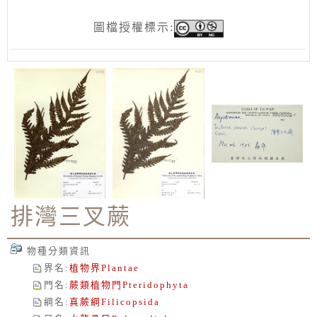
圖檔授權標示:
排灣三叉蕨
物種分類資訊
界名
:
植物界
Plantae
門名
:
蕨類植物門
Pteridophyta
綱名
:
真蕨綱
Filicopsida