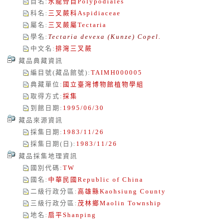
目名
:
水龍骨目
Polypodiales
科名
:
三叉蕨科
Aspidiaceae
屬名
:
三叉蕨屬
Tectaria
學名
:
Tectaria devexa (Kunze) Copel.
中文名
:
排灣三叉蕨
藏品典藏資訊
編目號(藏品館號)
:
TAIMH000005
典藏單位
:
國立臺灣博物館植物學組
取得方式
:
採集
到館日期
:
1995/06/30
藏品來源資訊
採集日期
:
1983/11/26
採集日期(日)
:
1983/11/26
藏品採集地理資訊
國別代碼
:
TW
國名
:
中華民國
Republic of China
二級行政分區
:
高雄縣
Kaohsiung County
三級行政分區
:
茂林鄉
Maolin Township
地名
:
扇平
Shanping