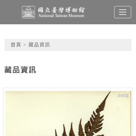
跳到主要內容
國立臺灣博物館典藏查
網頁導覽
首頁
> 藏品資訊
:::