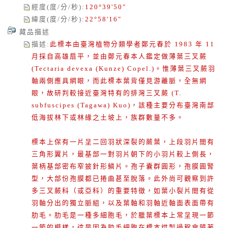
經度(度/分/秒)
:
120°39'50"
緯度(度/分/秒)
:
22°58'16"
藏品描述
描述
:
此標本由臺灣植物分類學者鄭元春於 1983 年 11
月採自高雄扇平，並由鄭元春本人鑑定做薄葉三叉蕨
(Tectaria devexa (Kunze) Copel.)。惟薄葉三叉蕨羽
軸兩側應具網眼，而此標本葉背僅見游離脈，全無網
眼，故研判較接近臺灣特有的排灣三叉蕨 (T.
subfuscipes (Tagawa) Kuo)，該種主要分布臺灣南部
低海拔林下或林緣之土坡上，族群數量不多。
標本上保有一片呈二回羽狀深裂的蕨葉，上段羽片間有
三角形翼片，最基部一對羽片朝下的小羽片較上側長，
葉柄基部密布窄披針形鱗片。孢子囊群圓形，孢膜圓腎
型，大部份孢膜都已捲曲甚至脫落。此外尚可觀察到許
多三叉蕨科（或亞科）的重要特徵，如葉小裂片間有從
羽軸分出的獨立脈組，以及葉軸和羽軸近軸面表面帶有
肋毛。肋毛是一種多細胞毛，於臘葉標本上常呈現一節
一節的模樣，這是因為肋毛細胞在標本烘製過程會隨著