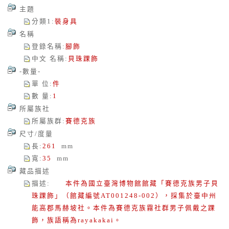
主題
分類1
:
裝身具
名稱
登錄名稱
:
腳飾
中文 名稱
:
貝珠踝飾
-數量-
單 位
:
件
數 量
:
1
所屬族社
所屬族群
:
賽德克族
尺寸/度量
長
:
261
mm
寬
:
35
mm
藏品描述
描述
:
本件為國立臺灣博物館館藏「賽德克族男子貝
珠踝飾」（館藏編號AT001248-002），採集於臺中州
能高郡馬赫坡社。本件為賽德克族霧社群男子佩戴之踝
飾，族語稱為rayakakai。