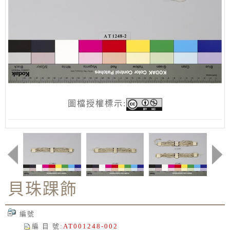
圖檔授權標示:
貝珠踝飾
編號
編 目 號
:
AT001248-002