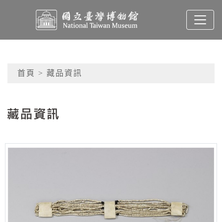
跳到主要內容
國立臺灣博物館典藏查
網頁導覽
首頁
> 藏品資訊
:::