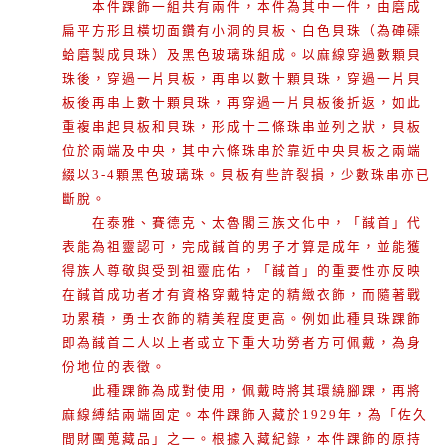
本件踝飾一組共有兩件，本件為其中一件，由磨成
扁平方形且橫切面鑽有小洞的貝板、白色貝珠（為硨磲
蛤磨製成貝珠）及黑色玻璃珠組成。以麻線穿過數顆貝
珠後，穿過一片貝板，再串以數十顆貝珠，穿過一片貝
板後再串上數十顆貝珠，再穿過一片貝板後折返，如此
重複串起貝板和貝珠，形成十二條珠串並列之狀，貝板
位於兩端及中央，其中六條珠串於靠近中央貝板之兩端
綴以3-4顆黑色玻璃珠。貝板有些許裂損，少數珠串亦已
斷脫。
在泰雅、賽德克、太魯閣三族文化中，「馘首」代
表能為祖靈認可，完成馘首的男子才算是成年，並能獲
得族人尊敬與受到祖靈庇佑，「馘首」的重要性亦反映
在馘首成功者才有資格穿戴特定的精緻衣飾，而隨著戰
功累積，勇士衣飾的精美程度更高。例如此種貝珠踝飾
即為馘首二人以上者或立下重大功勞者方可佩戴，為身
份地位的表徵。
此種踝飾為成對使用，佩戴時將其環繞腳踝，再將
麻線縛結兩端固定。本件踝飾入藏於1929年，為「佐久
間財團蒐藏品」之一。根據入藏紀錄，本件踝飾的原持