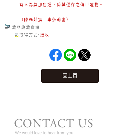
有人為莫那魯道，係其僅存之傳世遺物。
（陳鈺茹撰，李莎莉審）
藏品典藏資訊
取得方式
:
接收
回上頁