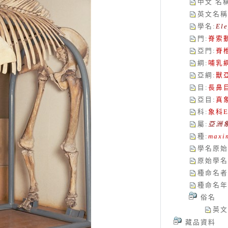
中文 名
英文名稱
學名
:
El
門
:
脊索
亞門
:
脊
綱
:
哺乳
亞綱
:
獸
目
:
長鼻
亞目
:
真
科
:
象科
E
屬
:
亞洲
種
:
maxi
學名原始
原始學名
種命名者
種命名年
俗名
英文
藏品資料