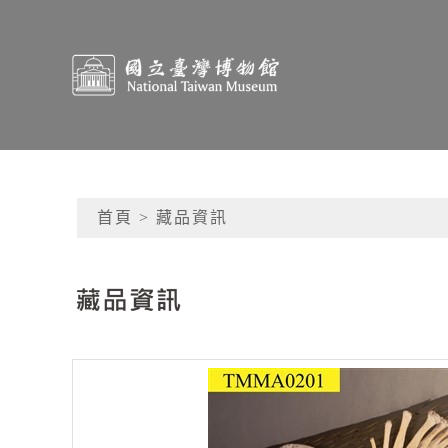
跳到主要內容
國立臺灣博物館典藏查
網頁導覽
首頁
> 藏品資訊
:::