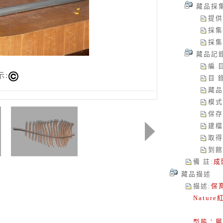
藏品採
提供
採集
採集
藏品記
編 
示:
目 
藏品
模式
保存
建檔
取得
到館
備 註
:
成
藏品描述
描述
:
保育
Natur
型態：屬