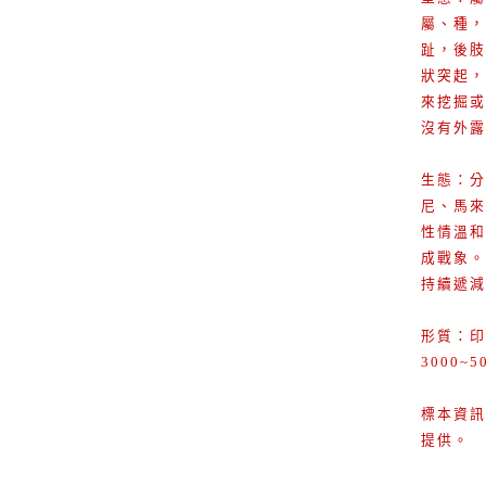
屬、種，
趾，後肢
狀突起，
來挖掘或
沒有外露
生態：分
尼、馬來
性情溫和
成戰象。
持續遞減
形質：印
3000
標本資訊
提供。