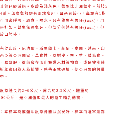
其餘已經滅絕。皮膚為淺灰色，體型比非洲象小。前肢5
4趾。印度象額頭有兩塊隆起，耳朵圓較小。鼻端有1指
可用來呼吸、取食、喝水。只有雄象有象牙(tusk)，用
是打架。雌象無長象牙、但部分個體有短牙(tush)，但
於口腔外。
布於印度、尼泊爾、斯里蘭卡、緬甸、泰國、越南、印
西亞等亞洲國家。草食性，以樹皮、根、莖、葉為食。
，易馴服。從前會在深山搬運木材等物資，或是被訓練
近年來因為人為捕獵、熱帶雨林破壞，使亞洲象的數量
中。
度象體長約2~6公尺，肩高約2.5公尺，體重約
~5000公斤，是亞洲體型最大的陸生哺乳動物。
：本標本為成體印度象骨骼狀況良好，標本由陸軍總部