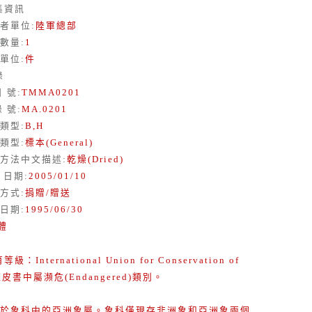
集資訊
者單位
:
陸軍總部
數量
:
1
單位
:
件
錄
目 號
:
TMMA0201
錄 號
:
MA.0201
類型
:
B,H
類型
:
標本(General)
方法中文描述
:
乾燥(Dried)
 日期
:
2005/01/10
方式
:
捐贈/贈送
日期
:
1995/06/30
體
等級：International Union for Conservation of
e紅皮書中屬瀕危(Endangered)類別。
於象科中的亞洲象屬。象科僅現存非洲象和亞洲象兩個