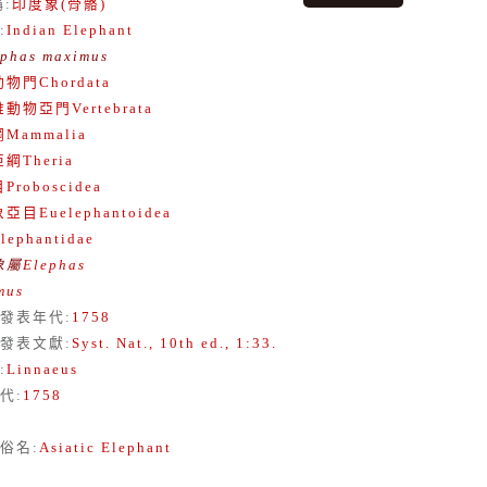
稱
:
印度象(骨骼)
:
Indian Elephant
ephas maximus
動物門
Chordata
椎動物亞門
Vertebrata
綱
Mammalia
亞綱
Theria
目
Proboscidea
象亞目
Euelephantoidea
lephantidae
象屬
Elephas
mus
發表年代
:
1758
發表文獻
:
Syst. Nat., 10th ed., 1:33.
:
Linnaeus
代
:
1758
俗名
:
Asiatic Elephant