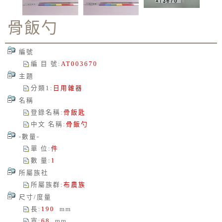
骨飯勺
編號
編 目 號
:
AT003670
主題
分類1
:
日用雜器
名稱
登錄名稱
:
骨飯匙
中文 名稱
:
骨飯勺
-數量-
單 位
:
件
數 量
:
1
所屬族社
所屬族群
:
布農族
尺寸/度量
長
:
190
mm
寬
:
68
mm