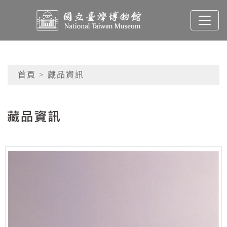
跳到主要內容
國立臺灣博物館典藏查
網頁導覽
首頁
> 藏品資訊
:::