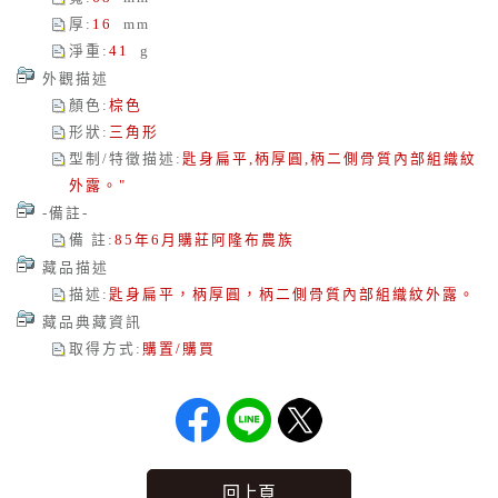
厚
:
16
mm
淨重
:
41
g
外觀描述
顏色
:
棕色
形狀
:
三角形
型制/特徵描述
:
匙身扁平,柄厚圓,柄二側骨質內部組織紋
外露。"
-備註-
備 註
:
85年6月購莊阿隆布農族
藏品描述
描述
:
匙身扁平，柄厚圓，柄二側骨質內部組織紋外露。
藏品典藏資訊
取得方式
:
購置/購買
回上頁