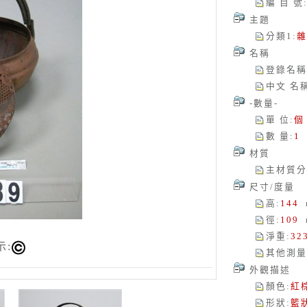
編 目 號
主題
分類1
:
雜
名稱
登錄名稱
中文 名
-數量-
單 位
:
個
數 量
:
1
材質
主材質分
尺寸/度量
高
:
144
徑
:
109
淨重
:
32
示:
其他測量
外觀描述
顏色
:
紅
形狀
:
籃