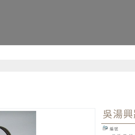
詢資訊系統
吳湯興
編號