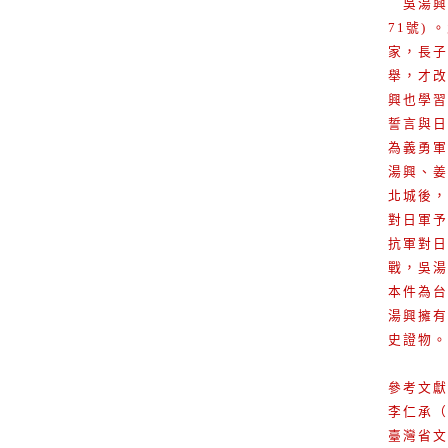
吳湯興，
71號)
家，長子
舉，才改
興也學習
誓言與日
為義勇軍
湯興、姜
北城後，
對日軍予
抗軍對日
戰，吳湯
本件為台
湯興擁有
史證物。
參考文獻
李仁承（
臺灣省文