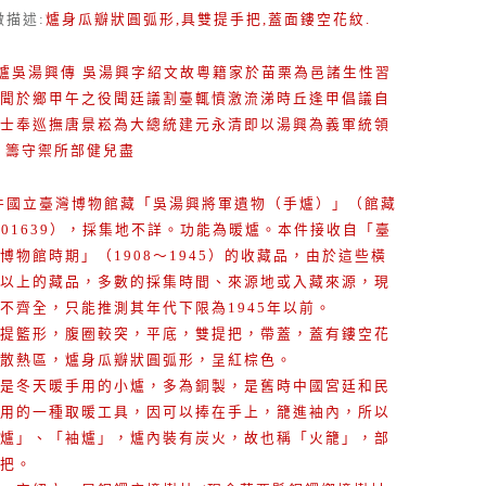
徵描述
:
爐身瓜瓣狀圓弧形,具雙提手把,蓋面鏤空花紋.
爐吳湯興傳 吳湯興字紹文故粵籍家於苗栗為邑諸生性習
聞於鄉甲午之役聞廷議割臺輒憤激流涕時丘逢甲倡議自
士奉巡撫唐景崧為大總統建元永清即以湯興為義軍統領
 籌守禦所部健兒盡
件國立臺灣博物館藏「吳湯興將軍遺物（手爐）」（館藏
001639），採集地不詳。功能為暖爐。本件接收自「臺
博物館時期」（1908～1945）的收藏品，由於這些橫
以上的藏品，多數的採集時間、來源地或入藏來源，現
不齊全，只能推測其年代下限為1945年以前。
提籃形，腹圈較突，平底，雙提把，帶蓋，蓋有鏤空花
散熱區，爐身瓜瓣狀圓弧形，呈紅棕色。
是冬天暖手用的小爐，多為銅製，是舊時中國宮廷和民
用的一種取暖工具，因可以捧在手上，籠進袖內，所以
爐」、「袖爐」，爐內裝有炭火，故也稱「火籠」，部
把。