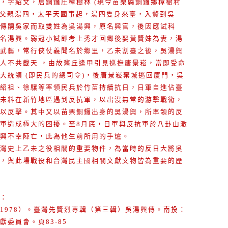
字紹文，居銅鑼庄樟樹林 (現今苗栗縣銅鑼鄉樟樹村
 。父親湯四，太平天國事起，湯四隻身來臺，入贅到吳
傳嗣吳家而取雙姓為吳湯興，原名興官，後因應試科
名湯興。弱冠小試即考上秀才回鄉後娶黃賢妹為妻，湯
武藝，常行俠仗義聞名於鄉里，乙未割臺之後，吳湯興
人不共載天 ，由故舊丘逢甲引見巡撫唐景崧，當即受命
大統領 (即民兵的總司令)，後唐景崧棄城逃回廈門，吳
紹祖、徐驤等率領民兵於竹苗持續抗日，日軍自進佔臺
未料在新竹地區遇到反抗軍，以出沒無常的游擊戰術，
以反擊。其中又以苗栗銅鑼出身的吳湯興，所率領的反
軍造成極大的困擾。至8月底，日軍與反抗軍於八卦山激
興不幸陣亡，此為他生前所用的手爐。
灣史上乙未之役相關的重要物件，為當時的反日大將吳
，與此場戰役和台灣民主國相關文獻文物皆為重要的歷
：
1978）。臺灣先賢烈專輯（第三輯）吳湯興傳。南投：
獻委員會。頁83-85