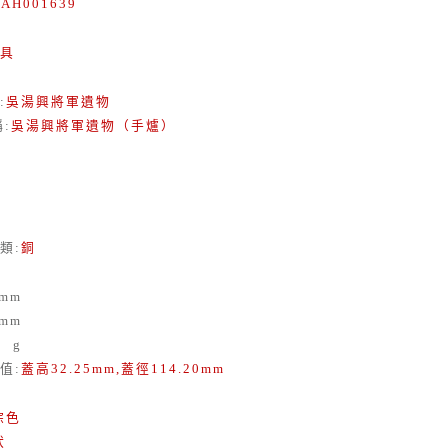
:
AH001639
具
:
吳湯興將軍遺物
稱
:
吳湯興將軍遺物（手爐）
類
:
銅
mm
mm
3
g
值
:
蓋高32.25mm,蓋徑114.20mm
棕色
狀