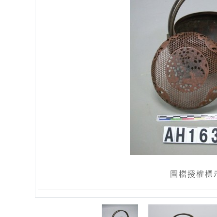
圖檔授權標