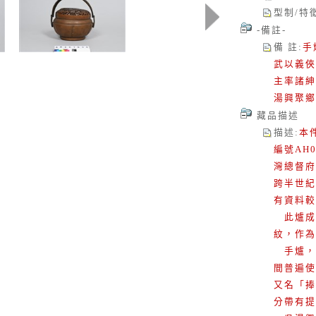
型制/特
-備註-
備 註
:
手
武以義俠
主率諸紳
湯興聚鄉
藏品描述
描述
:
本
編號AH
灣總督府
跨半世紀
有資料較
此爐成
紋，作為
手爐，
間普遍使
又名「捧
分帶有提