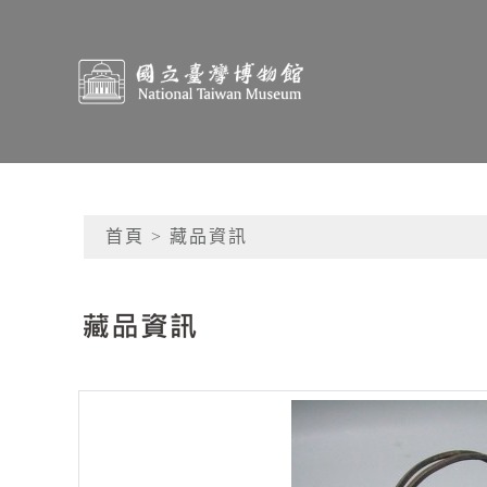
跳到主要內容
國立臺灣博物館典藏查
網頁導覽
首頁
> 藏品資訊
:::