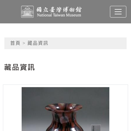
跳到主要內容
國立臺灣博物館典藏查
網頁導覽
首頁
> 藏品資訊
:::