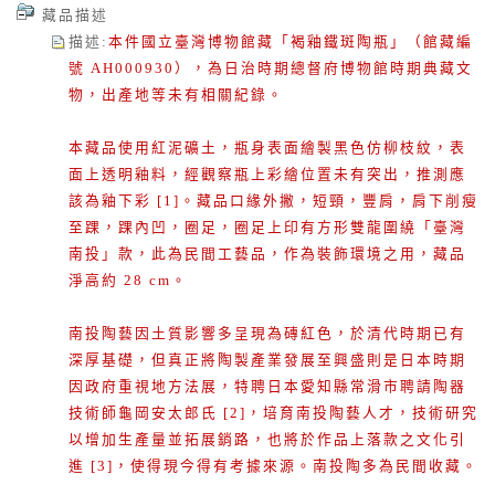
藏品描述
描述
:
本件國立臺灣博物館藏「褐釉鐵斑陶瓶」（館藏編
號 AH000930），為日治時期總督府博物館時期典藏文
物，出產地等未有相關紀錄。
本藏品使用紅泥礦土，瓶身表面繪製黑色仿柳枝紋，表
面上透明釉料，經觀察瓶上彩繪位置未有突出，推測應
該為釉下彩 [1]。藏品口緣外撇，短頸，豐肩，肩下削瘦
至踝，踝內凹，圈足，圈足上印有方形雙龍圍繞「臺灣
南投」款，此為民間工藝品，作為裝飾環境之用，藏品
淨高約 28 cm。
南投陶藝因土質影響多呈現為磚紅色，於清代時期已有
深厚基礎，但真正將陶製產業發展至興盛則是日本時期
因政府重視地方法展，特聘日本愛知縣常滑市聘請陶器
技術師龜岡安太郎氏 [2]，培育南投陶藝人才，技術研究
以增加生產量並拓展銷路，也將於作品上落款之文化引
進 [3]，使得現今得有考據來源。南投陶多為民間收藏。