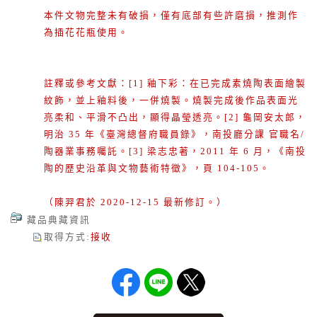
本件文物完整未有破損，僅有底部有些許磨損，推測作
為插花花瓶使用。
註釋或參考文獻：[1] 釉下彩：在已完成素燒陶表面繪製
紋飾，並上釉料後，一併燒製。燒製完成後作品表面光
亮柔和、平滑不凸出，顯得晶瑩透亮。[2] 龜岡安太郎，
明治 35 年《臺灣總督府職員錄》，南投廳分課 官職名/
陶器業事務囑託。[3] 梁志忠著，2011 年 6 月，《南投
陶的歷史沿革與文物藝術特徵》，頁 104-105。
（陳羿君於 2020-12-15 最新修訂。）
藏品典藏資訊
取得方式
:
接收