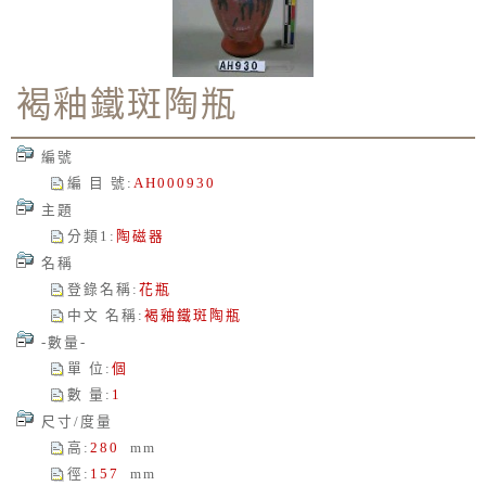
褐釉鐵斑陶瓶
編號
編 目 號
:
AH000930
主題
分類1
:
陶磁器
名稱
登錄名稱
:
花瓶
中文 名稱
:
褐釉鐵斑陶瓶
-數量-
單 位
:
個
數 量
:
1
尺寸/度量
高
:
280
mm
徑
:
157
mm