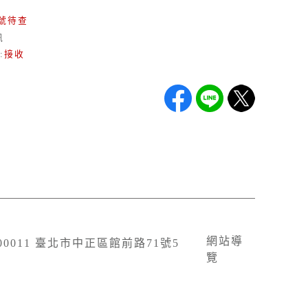
號待查
訊
:
接收
網站導
100011 臺北市中正區館前路71號5
覽