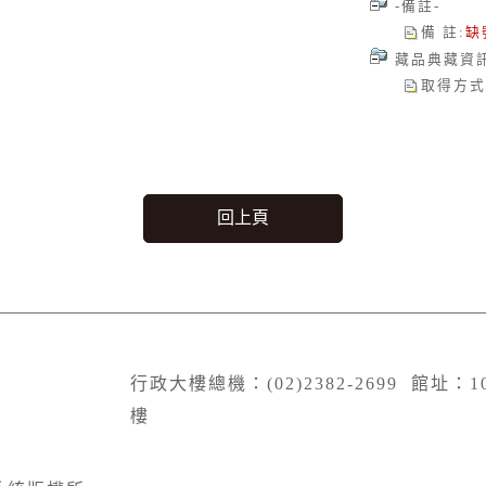
-備註-
備 註
:
缺
藏品典藏資
取得方式
回上頁
行政大樓總機：(02)2382-2699 館址：
樓