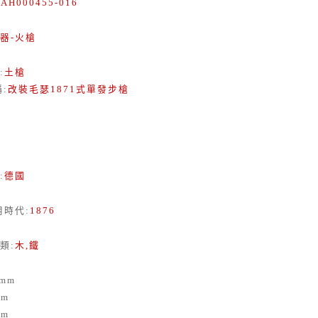
:
AH000455-016
器-火槍
:
土槍
稱
:
改裝毛瑟1871式單發步槍
:
德國
用時代
:
1876
類
:
木,鐵
mm
m
m