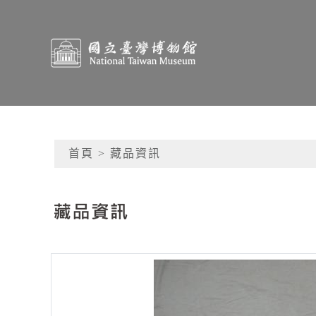
跳到主要內容
國立臺灣博物館典藏查
網頁導覽
首頁
> 藏品資訊
:::