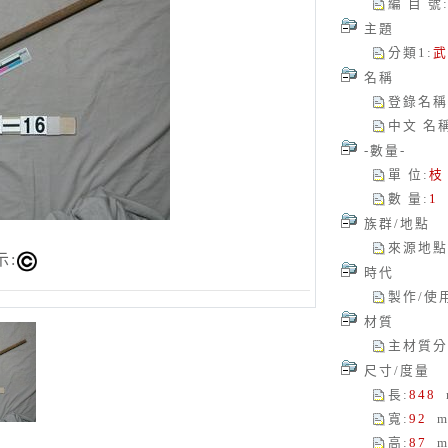
編 目 號
主題
分類1
:
武
名稱
登錄名稱
中文 名
-數量-
單 位
:
枝
數 量
:
1
族群/地點
來源地點
示:
時代
製作/使
材質
主材質分
尺寸/度量
長
:
848
寬
:
92
m
高
:
87
m