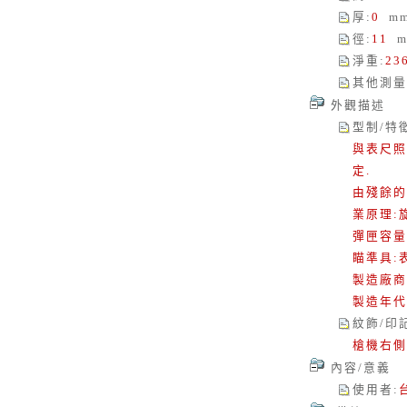
厚
:
0
m
徑
:
11
m
淨重
:
23
其他測量
外觀描述
型制/特
與表尺照
定.
由殘餘的
業原理:
彈匣容量
瞄準具:
製造廠商
製造年代:
紋飾/印
槍機右側
內容/意義
使用者
: