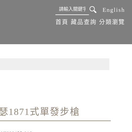
English
:::
首頁
藏品查詢
分類瀏覽
瑟1871式單發步槍