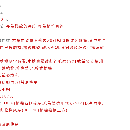
m
m
60
g
值
:
長為殘餘的長度,徑為槍管直徑
徵描述
:
本槍由於嚴重殘破,僅可知部份改裝細節,其中準星
門已被磨掉,槍管截短,護木亦缺,其餘改裝細節皆無法確
槍機刻字來看,本槍應屬改裝的毛瑟1871式單發步槍.作
旋轉槍栓,栓榫鎖定,栓式槍機
:單發填充
表尺照門,刀片形準星
:不明
1876.
記
:
1876(槍機右側後端,應為製造年代),9514(似有兩處,
與栓榫尾端),95148(槍機拉柄上方)
台灣原住民