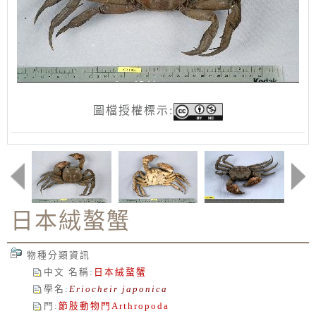
圖檔授權標示:
日本絨螯蟹
物種分類資訊
中文 名稱
:
日本絨螯蟹
學名
:
Eriocheir japonica
門
:
節肢動物門
Arthropoda