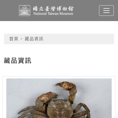
跳到主要內容
國立臺灣博物館典藏查
網頁導覽
首頁
> 藏品資訊
:::