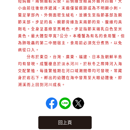
短鈍齒，兩側齒較尖銳。前側緣含眼窩外齒共四齒，大
小由前往後依序遞減，末齒僅留痕跡或為不明顯小刺。
螯足掌部內、外側面密生絨毛，並擴生至指節基部及腕
節末部。步足的長、腕節背緣及末兩節的背、腹緣均具
剛毛。全身呈墨綠至黑褐色，步足指節末端乳白色至米
黃色。最大體型甲寬7公分。本種蟹為有名的食用蟹，但
為肺吸蟲的第二中間宿主，食用前必須充分煮熟，以免
病從口入。
分布於東亞，台灣、廣東、福建、日本及朝鮮半島
均有發現。成蟹棲息於淡水河川，於秋冬之際降河入海
交配繁殖，每逢繁殖期在河口域潮間帶均可發現，常藏
身於岩石下。孵出的幼體在海中發育至大眼幼體後，即
溯溪而上回到河川成長。
回上頁