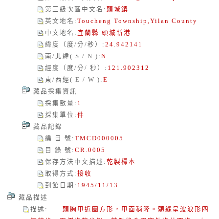
第三級次區中文名
:
頭城鎮
英文地名
:
Toucheng Township,Yilan County
中文地名
:
宜蘭縣 頭城新港
緯度（度/分/秒）
:
24.942141
南/北緯( S / N )
:
N
經度（度/分/ 秒）
:
121.902312
東/西經( E / W )
:
E
藏品採集資訊
採集數量
:
1
採集單位
:
件
藏品記錄
編 目 號
:
TMCD000005
目 錄 號
:
CR.0005
保存方法中文描述
:
乾製標本
取得方式
:
接收
到館日期
:
1945/11/13
藏品描述
描述
:
頭胸甲近圓方形，甲面稍隆。額緣呈波浪形四