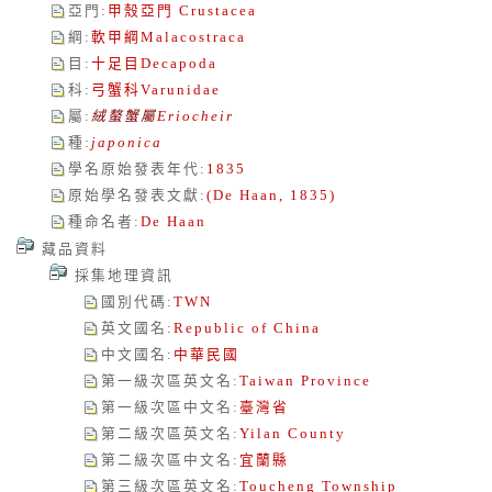
亞門
:
甲殼亞門
Crustacea
綱
:
軟甲綱
Malacostraca
目
:
十足目
Decapoda
科
:
弓蟹科
Varunidae
屬
:
絨螯蟹屬
Eriocheir
種
:
japonica
學名原始發表年代
:
1835
原始學名發表文獻
:
(De Haan, 1835)
種命名者
:
De Haan
藏品資料
採集地理資訊
國別代碼
:
TWN
英文國名
:
Republic of China
中文國名
:
中華民國
第一級次區英文名
:
Taiwan Province
第一級次區中文名
:
臺灣省
第二級次區英文名
:
Yilan County
第二級次區中文名
:
宜蘭縣
第三級次區英文名
:
Toucheng Township