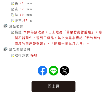
長
:
71
mm
寬
:
57
mm
厚
:
19
mm
淨重
:
87
g
藏品描述
描述
:
本件為接收品，出土地為「苗栗竹南營盤邊」，磨
製石器殘件，暫列三級品。其上有黑字標記「新竹州竹
南郡竹南庄營盤邊」、「昭和十年九月六日」。
藏品典藏資訊
取得方式
:
接收
回上頁