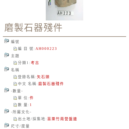
磨製石器殘件
編號
編 目 號
:
AH000223
主題
分類1
:
考古
名稱
登錄名稱
:
矢石頭
中文 名稱
:
磨製石器殘件
-數量-
單 位
:
件
數 量
:
1
-所屬文化-
出土地/採集地
:
苗栗竹南營盤邊
尺寸/度量