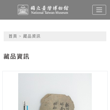
跳到主要內容
國立臺灣博物館典藏查
網頁導覽
首頁
> 藏品資訊
:::