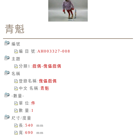
青魁
編號
編 目 號
:
AH003327-008
主題
分類1
:
戲偶-傀儡戲偶
名稱
登錄名稱
:
傀儡戲偶
中文 名稱
:
青魁
-數量-
單 位
:
件
數 量
:
1
尺寸/度量
長
:
540
mm
寬
:
690
mm