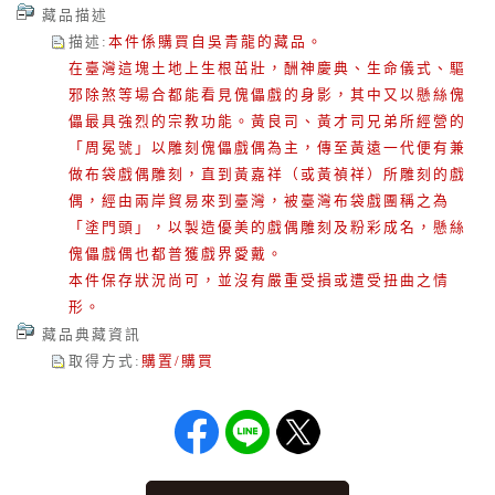
藏品描述
描述
:
本件係購買自吳青龍的藏品。
在臺灣這塊土地上生根茁壯，酬神慶典、生命儀式、驅
邪除煞等場合都能看見傀儡戲的身影，其中又以懸絲傀
儡最具強烈的宗教功能。黃良司、黃才司兄弟所經營的
「周冕號」以雕刻傀儡戲偶為主，傳至黃遠一代便有兼
做布袋戲偶雕刻，直到黃嘉祥（或黃禎祥）所雕刻的戲
偶，經由兩岸貿易來到臺灣，被臺灣布袋戲團稱之為
「塗門頭」，以製造優美的戲偶雕刻及粉彩成名，懸絲
傀儡戲偶也都普獲戲界愛戴。
本件保存狀況尚可，並沒有嚴重受損或遭受扭曲之情
形。
藏品典藏資訊
取得方式
:
購置/購買