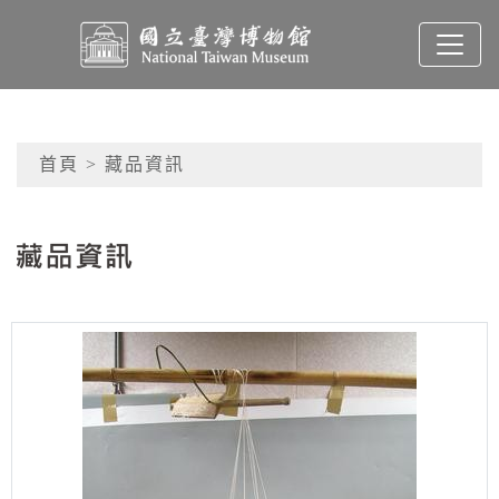
跳到主要內容
國立臺灣博物館典藏查
網頁導覽
首頁
> 藏品資訊
:::