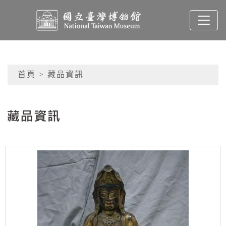
跳到主要內容
國立臺灣博物館典藏查
網頁導覽
首頁
> 藏品資訊
:::