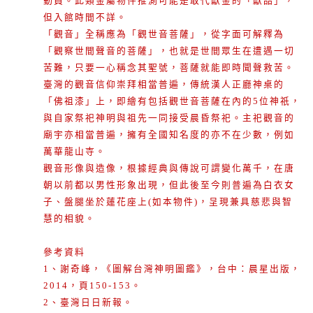
動員。此類金屬物件推測可能是取代獻金的「獻品」，
但入館時間不詳。
「觀音」全稱應為「觀世音菩薩」，從字面可解釋為
「觀察世間聲音的菩薩」，也就是世間眾生在遭遇一切
苦難，只要一心稱念其聖號，菩薩就能即時聞聲救苦。
臺灣的觀音信仰崇拜相當普遍，傳統漢人正廳神桌的
「佛祖漆」上，即繪有包括觀世音菩薩在內的5位神祇，
與自家祭祀神明與祖先一同接受晨昏祭祀。主祀觀音的
廟宇亦相當普遍，擁有全國知名度的亦不在少數，例如
萬華龍山寺。
觀音形像與造像，根據經典與傳說可謂變化萬千，在唐
朝以前都以男性形象出現，但此後至今則普遍為白衣女
子、盤腿坐於蓮花座上(如本物件)，呈現兼具慈悲與智
慧的相貌。
參考資料
1、謝奇峰，《圖解台灣神明圖鑑》，台中：晨星出版，
2014，頁150-153。
2、臺灣日日新報。