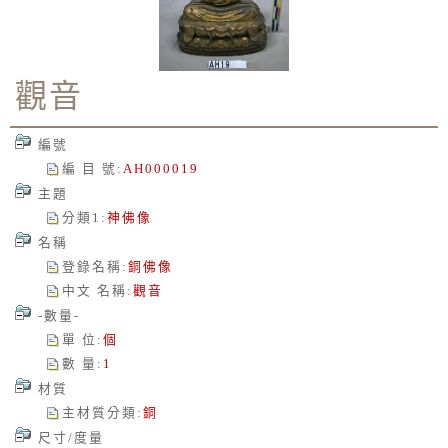
觀音
編號
編 目 號
:
AH000019
主題
分類1
:
神佛像
名稱
登錄名稱
:
銅佛像
中文 名稱
:
觀音
-數量-
單 位
:
個
數 量
:
1
材質
主材質分類
:
銅
尺寸/度量