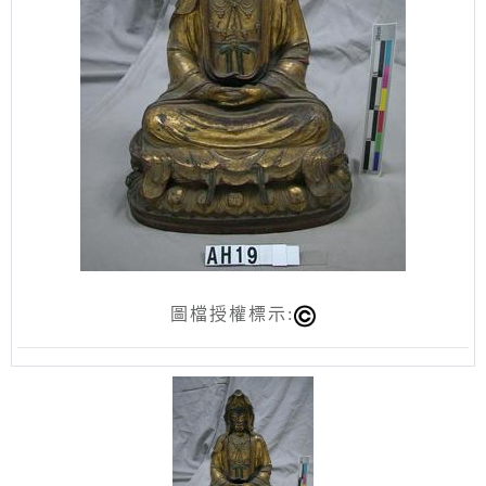
圖檔授權標示: