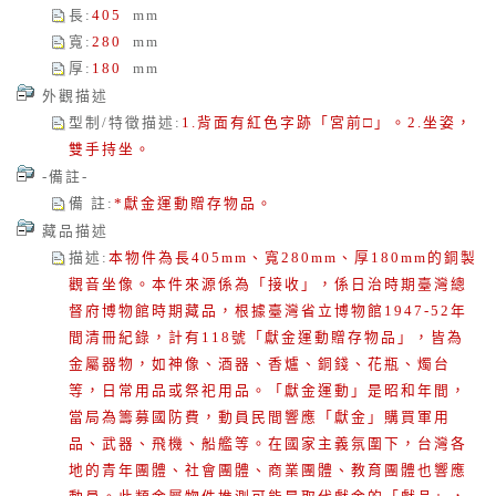
長
:
405
mm
寬
:
280
mm
厚
:
180
mm
外觀描述
型制/特徵描述
:
1.背面有紅色字跡「宮前□」。2.坐姿，
雙手持坐。
-備註-
備 註
:
*獻金運動贈存物品。
藏品描述
描述
:
本物件為長405mm、寬280mm、厚180mm的銅製
觀音坐像。本件來源係為「接收」，係日治時期臺灣總
督府博物館時期藏品，根據臺灣省立博物館1947-52年
間清冊紀錄，計有118號「獻金運動贈存物品」，皆為
金屬器物，如神像、酒器、香爐、銅錢、花瓶、燭台
等，日常用品或祭祀用品。「獻金運動」是昭和年間，
當局為籌募國防費，動員民間響應「獻金」購買軍用
品、武器、飛機、船艦等。在國家主義氛圍下，台灣各
地的青年團體、社會團體、商業團體、教育團體也響應