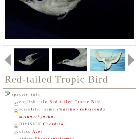
Red-tailed Tropic Bird
species_info
english title
:
Red-tailed Tropic Bird
scientific_name
:
Phaethon rubricauda
melanorhynchos
DIVISION
:
Chordata
class
:
Aves