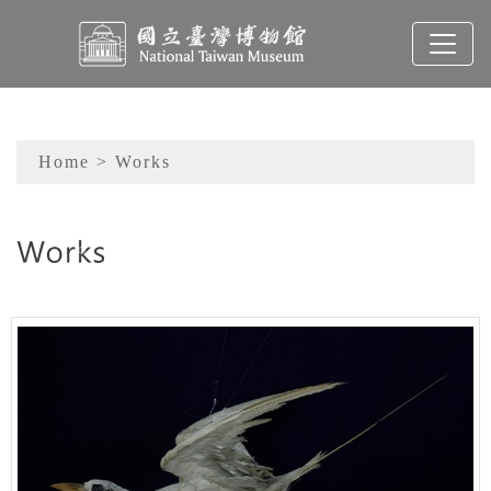
To main content
Sitemap
Home
> Works
:::