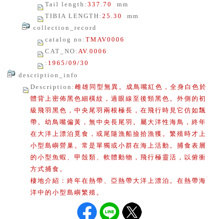
Tail length
:
337.70
mm
TIBIA LENGTH
:
25.30
mm
collection_record
catalog no
:
TMAV0006
CAT_NO
:
AV.0006
:
1965/09/30
description_info
Description
:
雌雄同型無異。成鳥嘴紅色，全身白色於
體背上密佈黑色細橫紋，過眼線至後頸黑色。外側的初
級飛羽黑色，中央尾羽兩根極長，在飛行時見它仿如飄
帶。幼鳥嘴偏黃，無中央長尾羽。屬大洋性海鳥，終年
在大洋上漂泊覓食，或尾隨漁船撿拾漁獲。繁殖時才上
小型島嶼營巢。常是單獨或小群在海上活動。捕食表層
的小型魚蝦、甲殼類、軟體動物，飛行極靈活，以俯衝
方式捕食。
棲地介紹：終年在熱帶、亞熱帶大洋上漂泊。在熱帶海
洋中的小型島嶼繁殖。