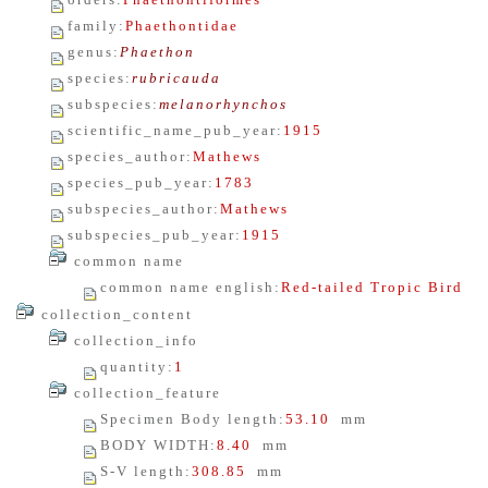
orders
:
Phaethontiformes
family
:
Phaethontidae
genus
:
Phaethon
species
:
rubricauda
subspecies
:
melanorhynchos
scientific_name_pub_year
:
1915
species_author
:
Mathews
species_pub_year
:
1783
subspecies_author
:
Mathews
subspecies_pub_year
:
1915
common name
common name english
:
Red-tailed Tropic Bird
collection_content
collection_info
quantity
:
1
collection_feature
Specimen Body length
:
53.10
mm
BODY WIDTH
:
8.40
mm
S-V length
:
308.85
mm