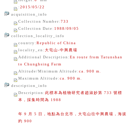
:
2015/05/22
acquisition_info
Collection Number
:
733
Collection Date
:
1988/09/05
collection_locality_info
country
:
Republic of China
locality_en
:
大屯山-中興農場
Additional Description
:
En route from Tatunshan
to Chunghsing Farm
Altitude/Minimum Altitude
:
ca. 900 m.
Maximum Altitude
:
ca. 900 m.
description_info
Description
:
此標本為植物研究者趙淑妙第 733 號標
本，採集時間為 1988
年 9 月 5 日，地點為台北市，大屯山往中興農場，海拔
約 900