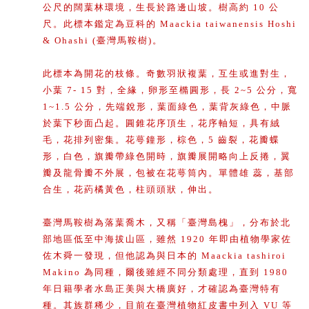
公尺的闊葉林環境，生長於路邊山坡。樹高約 10 公
尺。此標本鑑定為豆科的 Maackia taiwanensis Hoshi
& Ohashi (臺灣馬鞍樹)。
此標本為開花的枝條。奇數羽狀複葉，互生或進對生，
小葉 7- 15 對，全緣，卵形至橢圓形，長 2~5 公分，寬
1~1.5 公分，先端銳形，葉面綠色，葉背灰綠色，中脈
於葉下秒面凸起。圓錐花序頂生，花序軸短，具有絨
毛，花排列密集。花萼鐘形，棕色，5 齒裂，花瓣蝶
形，白色，旗瓣帶綠色開時，旗瓣展開略向上反捲，翼
瓣及龍骨瓣不外展，包被在花萼筒內。單體雄 蕊，基部
合生，花葯橘黃色，柱頭頭狀，伸出。
臺灣馬鞍樹為落葉喬木，又稱「臺灣島槐」，分布於北
部地區低至中海拔山區，雖然 1920 年即由植物學家佐
佐木舜一發現，但他認為與日本的 Maackia tashiroi
Makino 為同種，爾後雖經不同分類處理，直到 1980
年日籍學者水島正美與大橋廣好，才確認為臺灣特有
種。其族群稀少，目前在臺灣植物紅皮書中列入 VU 等