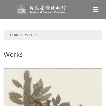
To main content
Sitemap
Home
> Works
:::