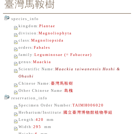
臺灣馬鞍樹
species_info
kingdom
:
Plantae
division
:
Magnoliophyta
class
:
Magnoliopsida
orders
:
Fabales
family
:
Leguminosae (= Fabaceae)
genus
:
Maackia
Scientific Name
:
Maackia taiwanensis Hoshi &
Ohashi
Chinese Name
:
臺灣馬鞍樹
Other Chinese Name
:
島槐
reservation_info
Specimen Order Number
:
TAIMH006020
Herbarium/Institute
:
國立臺灣博物館植物學組
Length
:
420
mm
Width
:
295
mm
Height
:
6
mm