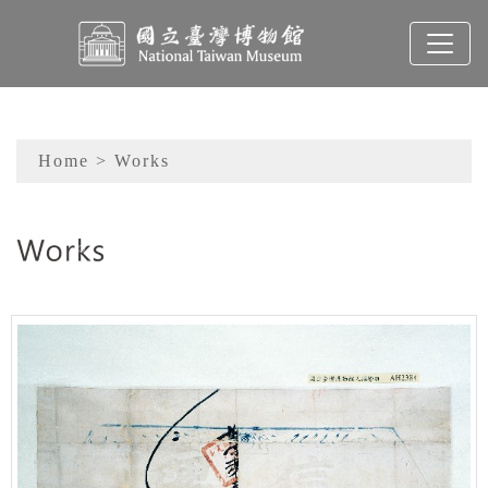
To main content
Sitemap
Home
> Works
:::