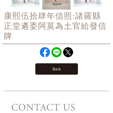
康熙伍拾肆年信照:諸羅縣
正堂遴委阿莫為土官給發信
牌
Back