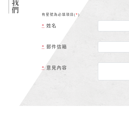
有星號為必填項目(
*
)
*
姓名
*
郵件信箱
*
意見內容