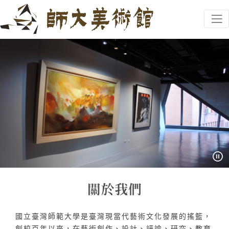
跳到主要內容
網頁導覽
:::
國立臺灣師範大學是臺灣現當代藝術文化發展的搖籃，
創校百年以來，在藝術創作、設計、評論、研究、教育