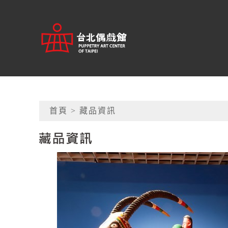
跳到主要內容
:::
台北偶戲館
網頁導覽
首頁
> 藏品資訊
藏品資訊