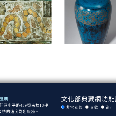
文化部典藏網功能
聲明
市新莊區中平路439號南棟13樓
非常喜歡
喜歡
尚可
最快的速度為您服務。