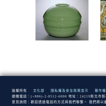
:::
版權所有
文化部
隱私權及安全政策宣示
著作權
總機電話：(+886)-2-8512-6000 地址：24219新北
意見詢問：歡迎透過電話的方式與我們聯繫。 我們將以