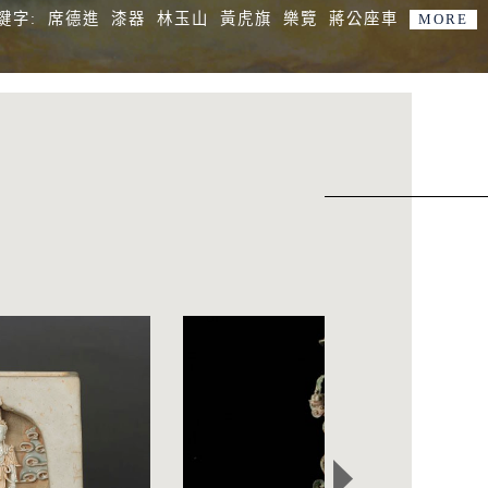
鍵字:
席德進
漆器
林玉山
黃虎旗
樂覽
蔣公座車
MORE