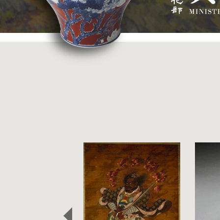
精選藏品
:::