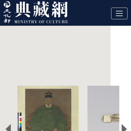
跳到主要內容
:::
精選藏品
:::