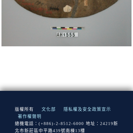
:::
版權所有
文化部
隱私權及安全政策宣示
著作權聲明
總機電話：(+886)-2-8512-6000 地址：24219新
北市新莊區中平路439號南棟13樓