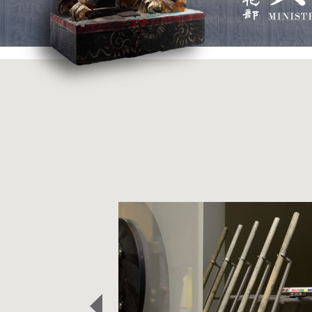
精選藏品
:::