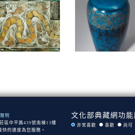
文化部典藏網功能
聲明
市新莊區中平路439號南棟13樓
非常喜歡
喜歡
尚可
最快的速度為您服務。