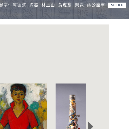
鍵字:
席德進
漆器
林玉山
黃虎旗
樂覽
蔣公座車
MORE