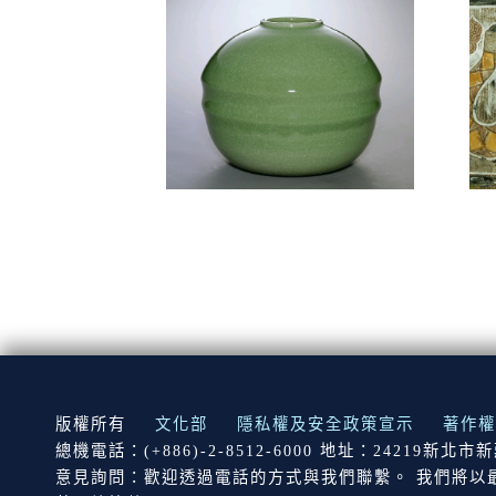
:::
版權所有
文化部
隱私權及安全政策宣示
著作權
總機電話：(+886)-2-8512-6000 地址：24219新北
意見詢問：歡迎透過電話的方式與我們聯繫。 我們將以