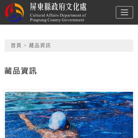
跳到主要內容
屏東縣政府文化處
網頁導覽
首頁
> 藏品資訊
:::