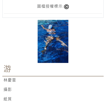
圖檔授權標示:
游
林慶雲
攝影
紙質