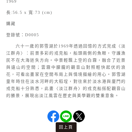
1969
長:56.5 x 寬:73 (cm)
購藏
登錄號：D0005
六十一歲的郭雪湖於1969年透過回憶的方式完成〈淡
江群舟〉：前景多彩的戎克船，船頭兩側的魚眼，守護漁
民不在大海迷失方向。中景輕飄上空的白霧，融合了近景
與遠山的空間；雲霧中朦朧的觀音山對照輕快起伏的浪
花，可看出畫家在空間布局上與情境描繪的用心。郭雪湖
童年時住在淡水河畔的大稻埕，對往來於淡水港與廈門的
戎克船十分熟悉，此畫〈淡江群舟〉的戎克船搭配觀音山
的勝景，展現出淡江風雲在歷史與美學觀的雙重意象。
回上頁