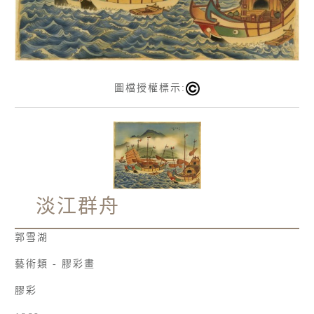
圖檔授權標示:
淡江群舟
郭雪湖
藝術類 - 膠彩畫
膠彩