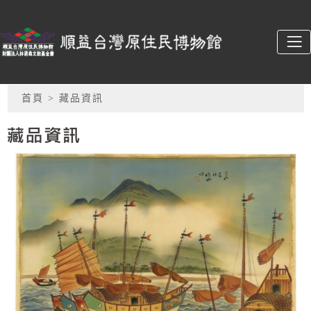
跳到主要內容
順益台灣原住民博物館
:::
網頁導覽
首頁
> 藏品資訊
藏品資訊