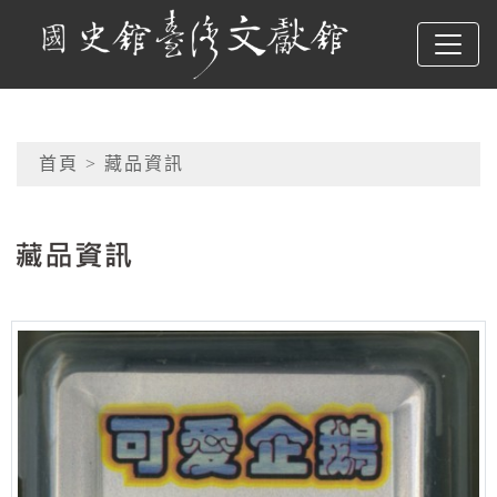
跳到主要內容
國史館臺灣文獻館
網頁導覽
首頁
> 藏品資訊
:::