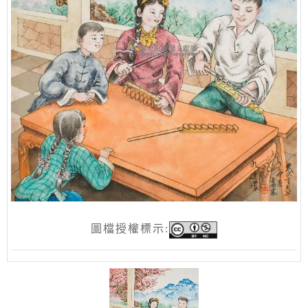
圖檔授權標示: