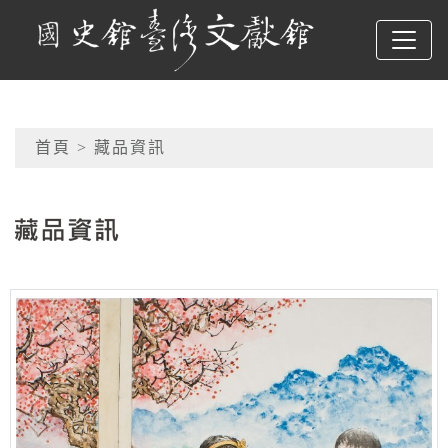
跳到主要內容
國史館臺灣文獻館
網頁導覽
首頁
> 藏品資訊
:::