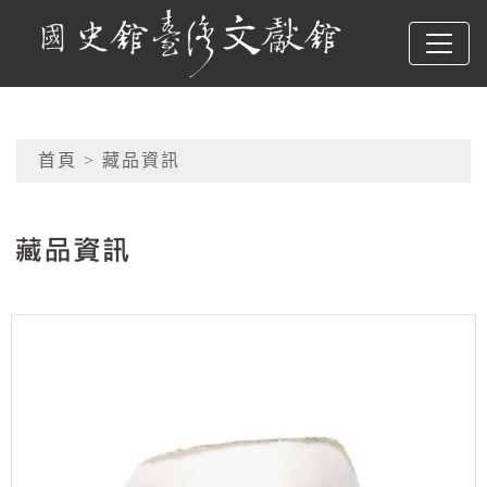
跳到主要內容
國史館臺灣文獻館
網頁導覽
首頁
> 藏品資訊
:::