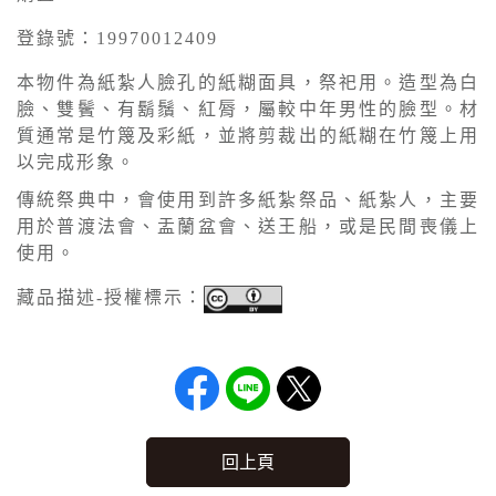
登錄號：19970012409
本物件為紙紮人臉孔的紙糊面具，祭祀用。造型為白
臉、雙鬢、有鬍鬚、紅脣，屬較中年男性的臉型。材
質通常是竹篾及彩紙，並將剪裁出的紙糊在竹篾上用
以完成形象。
傳統祭典中，會使用到許多紙紮祭品、紙紮人，主要
用於普渡法會、盂蘭盆會、送王船，或是民間喪儀上
使用。
藏品描述-授權標示：
回上頁