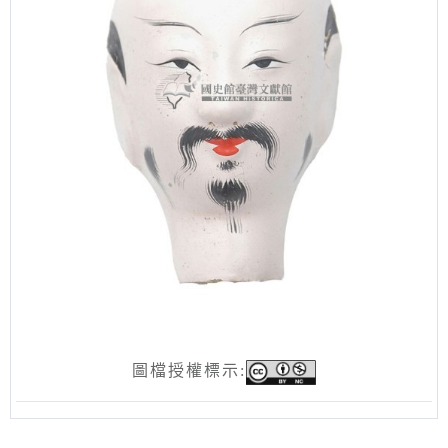
圖檔授權標示: